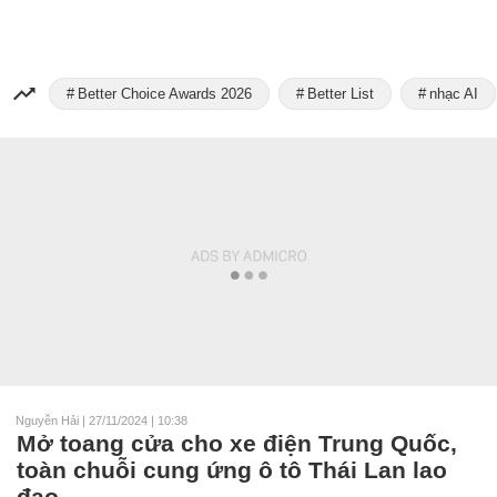
Better Choice Awards 2026
Better List
nhạc AI
Nguyễn Hải
|
27/11/2024 | 10:38
Mở toang cửa cho xe điện Trung Quốc,
toàn chuỗi cung ứng ô tô Thái Lan lao
đao