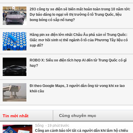
293 công ty xe điện sẽ biến mất hoàn toàn trong 10 năm tới:
Dự báo đáng lo ngại về thị trường ô tô Trung Quốc, liệu
bong bóng có sắp nổ tung?
Hãng pin xe điện lớn nhất Châu Âu phá sản vì Trung Quốc:
Giấc mơ hồi sinh vị thế ngành ô tô của Phương Tây liệu có
sụp đổ?
ROBO X: Siêu xe điện tích hợp AI đến từ Trung Quốc có gì
hay?
Đi theo Google Maps, 3 người đàn ông tử vong khi xe lao
khỏi cầu
Cùng chuyên mục
Tin mới nhất
Sống - 19 phút trước
Công an cảnh báo tới tất cả người dân khi làm hộ chiếu