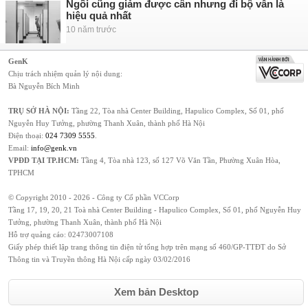
Ngồi cũng giảm được cân nhưng đi bộ vẫn là
hiệu quả nhất
10 năm trước
GenK
Chịu trách nhiệm quản lý nội dung:
Bà Nguyễn Bích Minh
TRỤ SỞ HÀ NỘI:
Tầng 22, Tòa nhà Center Building, Hapulico Complex, Số 01, phố
Nguyễn Huy Tưởng, phường Thanh Xuân, thành phố Hà Nội
Điện thoại:
024 7309 5555
.
Email:
info@genk.vn
VPĐD TẠI TP.HCM:
Tầng 4, Tòa nhà 123, số 127 Võ Văn Tần, Phường Xuân Hòa,
TPHCM
© Copyright 2010 - 2026 - Công ty Cổ phần VCCorp
Tầng 17, 19, 20, 21 Toà nhà Center Building - Hapulico Complex, Số 01, phố Nguyễn Huy
Tưởng, phường Thanh Xuân, thành phố Hà Nội
Hỗ trợ quảng cáo:
02473007108
Giấy phép thiết lập trang thông tin điện tử tổng hợp trên mạng số 460/GP-TTĐT do Sở
Thông tin và Truyền thông Hà Nội cấp ngày 03/02/2016
Xem bản Desktop