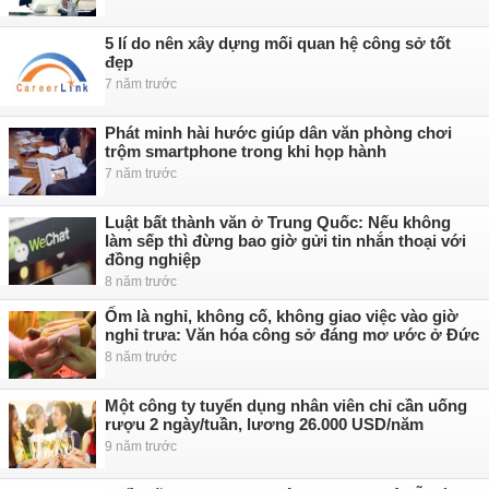
5 lí do nên xây dựng mối quan hệ công sở tốt
đẹp
7 năm trước
Phát minh hài hước giúp dân văn phòng chơi
trộm smartphone trong khi họp hành
7 năm trước
Luật bất thành văn ở Trung Quốc: Nếu không
làm sếp thì đừng bao giờ gửi tin nhắn thoại với
đồng nghiệp
8 năm trước
Ốm là nghỉ, không cố, không giao việc vào giờ
nghỉ trưa: Văn hóa công sở đáng mơ ước ở Đức
8 năm trước
Một công ty tuyển dụng nhân viên chỉ cần uống
rượu 2 ngày/tuần, lương 26.000 USD/năm
9 năm trước