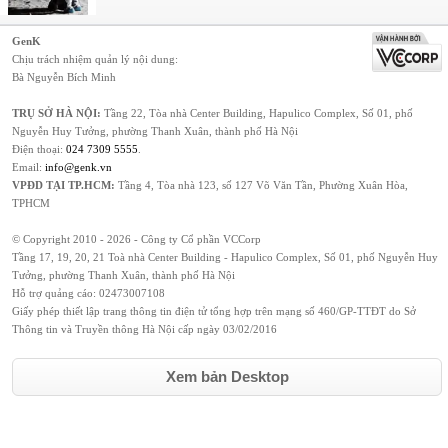
GenK
Chịu trách nhiệm quản lý nội dung:
Bà Nguyễn Bích Minh
TRỤ SỞ HÀ NỘI:
Tầng 22, Tòa nhà Center Building, Hapulico Complex, Số 01, phố
Nguyễn Huy Tưởng, phường Thanh Xuân, thành phố Hà Nội
Điện thoại:
024 7309 5555
.
Email:
info@genk.vn
VPĐD TẠI TP.HCM:
Tầng 4, Tòa nhà 123, số 127 Võ Văn Tần, Phường Xuân Hòa,
TPHCM
© Copyright 2010 - 2026 - Công ty Cổ phần VCCorp
Tầng 17, 19, 20, 21 Toà nhà Center Building - Hapulico Complex, Số 01, phố Nguyễn Huy
Tưởng, phường Thanh Xuân, thành phố Hà Nội
Hỗ trợ quảng cáo:
02473007108
Giấy phép thiết lập trang thông tin điện tử tổng hợp trên mạng số 460/GP-TTĐT do Sở
Thông tin và Truyền thông Hà Nội cấp ngày 03/02/2016
Xem bản Desktop