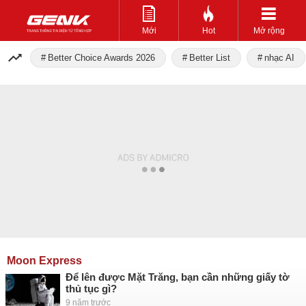
Mới
Hot
Mở rộng
Better Choice Awards 2026
Better List
nhạc AI
Moon Express
Để lên được Mặt Trăng, bạn cần những giấy tờ
thủ tục gì?
9 năm trước