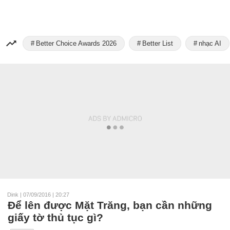
Better Choice Awards 2026
Better List
nhạc AI
Dink
|
07/09/2016 | 20:27
Để lên được Mặt Trăng, bạn cần những
giấy tờ thủ tục gì?