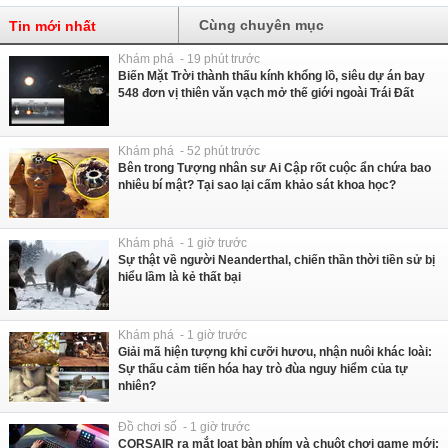
Cùng chuyên mục
Tin mới nhất
Khám phá - 19 phút trước
Biến Mặt Trời thành thấu kính khổng lồ, siêu dự án bay
548 đơn vị thiên văn vạch mở thế giới ngoài Trái Đất
Khám phá - 52 phút trước
Bên trong Tượng nhân sư Ai Cập rốt cuộc ẩn chứa bao
nhiêu bí mật? Tại sao lại cấm khảo sát khoa học?
Khám phá - 1 giờ trước
Sự thật về người Neanderthal, chiến thần thời tiền sử bị
hiểu lầm là kẻ thất bại
Khám phá - 1 giờ trước
Giải mã hiện tượng khỉ cưỡi hươu, nhận nuôi khác loài:
Sự thấu cảm tiến hóa hay trò đùa nguy hiểm của tự
nhiên?
Đồ chơi số - 1 giờ trước
CORSAIR ra mắt loạt bàn phím và chuột chơi game mới: