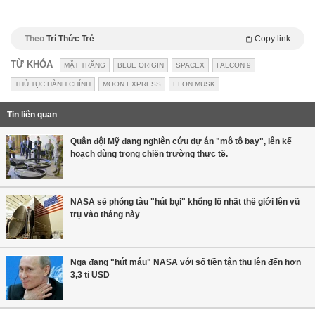
Theo
Trí Thức Trẻ
Copy link
TỪ KHÓA
MẶT TRĂNG
BLUE ORIGIN
SPACEX
FALCON 9
THỦ TỤC HÀNH CHÍNH
MOON EXPRESS
ELON MUSK
Tin liên quan
Quân đội Mỹ đang nghiên cứu dự án "mô tô bay", lên kế
hoạch dùng trong chiến trường thực tế.
NASA sẽ phóng tàu "hút bụi" khổng lồ nhất thế giới lên vũ
trụ vào tháng này
Nga đang "hút máu" NASA với số tiền tận thu lên đến hơn
3,3 tỉ USD