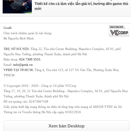
Thiết kế cho cả làm việc lẫn giải trí, hướng đến game thủ
mới
GenK
Chịu trách nhiệm quản lý nội dung:
Bà Nguyễn Bích Minh
TRỤ SỞ HÀ NỘI:
Tầng 22, Tòa nhà Center Building, Hapulico Complex, Số 01, phố
Nguyễn Huy Tưởng, phường Thanh Xuân, thành phố Hà Nội
Điện thoại:
024 7309 5555
.
Email:
info@genk.vn
VPĐD TẠI TP.HCM:
Tầng 4, Tòa nhà 123, số 127 Võ Văn Tần, Phường Xuân Hòa,
TPHCM
© Copyright 2010 - 2026 - Công ty Cổ phần VCCorp
Tầng 17, 19, 20, 21 Toà nhà Center Building - Hapulico Complex, Số 01, phố Nguyễn Huy
Tưởng, phường Thanh Xuân, thành phố Hà Nội
Hỗ trợ quảng cáo:
02473007108
Giấy phép thiết lập trang thông tin điện tử tổng hợp trên mạng số 460/GP-TTĐT do Sở
Thông tin và Truyền thông Hà Nội cấp ngày 03/02/2016
Xem bản Desktop