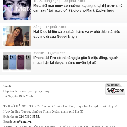
Trà đá công nghệ - 35 phút trước
Meta đối mặt nguy cơ ngừng hoạt động tại thị trường tỷ
dân sau "tối hậu thư" 72 giờ cho Mark Zuckerberg
Sống - 47 phút trước
Hai lý do khiến cả ông bán hàng và tỷ phú thiên tài đều
say mê dì của Người Nhện
Mobile - 1 giờ trước
IPhone 18 Pro có thể tăng giá gần 8 triệu đồng, người
mua nhận lại được những quyền lợi gì?
GenK
Chịu trách nhiệm quản lý nội dung:
Bà Nguyễn Bích Minh
TRỤ SỞ HÀ NỘI:
Tầng 22, Tòa nhà Center Building, Hapulico Complex, Số 01, phố
Nguyễn Huy Tưởng, phường Thanh Xuân, thành phố Hà Nội
Điện thoại:
024 7309 5555
.
Email:
info@genk.vn
VPĐD TẠI TP.HCM:
Tầng 4, Tòa nhà 123, số 127 Võ Văn Tần, Phường Xuân Hòa,