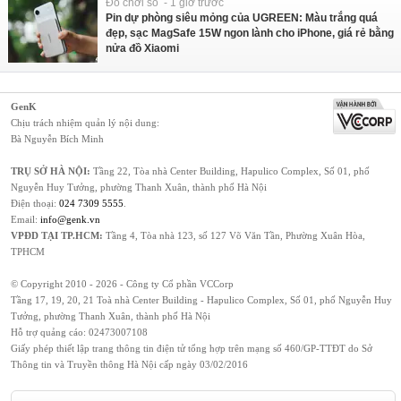
Đồ chơi số - 1 giờ trước
Pin dự phòng siêu mỏng của UGREEN: Màu trắng quá
đẹp, sạc MagSafe 15W ngon lành cho iPhone, giá rẻ bằng
nửa đồ Xiaomi
GenK
Chịu trách nhiệm quản lý nội dung:
Bà Nguyễn Bích Minh
TRỤ SỞ HÀ NỘI:
Tầng 22, Tòa nhà Center Building, Hapulico Complex, Số 01, phố
Nguyễn Huy Tưởng, phường Thanh Xuân, thành phố Hà Nội
Điện thoại:
024 7309 5555
.
Email:
info@genk.vn
VPĐD TẠI TP.HCM:
Tầng 4, Tòa nhà 123, số 127 Võ Văn Tần, Phường Xuân Hòa,
TPHCM
© Copyright 2010 - 2026 - Công ty Cổ phần VCCorp
Tầng 17, 19, 20, 21 Toà nhà Center Building - Hapulico Complex, Số 01, phố Nguyễn Huy
Tưởng, phường Thanh Xuân, thành phố Hà Nội
Hỗ trợ quảng cáo:
02473007108
Giấy phép thiết lập trang thông tin điện tử tổng hợp trên mạng số 460/GP-TTĐT do Sở
Thông tin và Truyền thông Hà Nội cấp ngày 03/02/2016