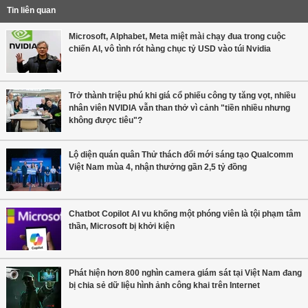
Tin liên quan
Microsoft, Alphabet, Meta miệt mài chạy đua trong cuộc
chiến AI, vô tình rót hàng chục tỷ USD vào túi Nvidia
Trở thành triệu phú khi giá cổ phiếu công ty tăng vọt, nhiều
nhân viên NVIDIA vẫn than thở vì cảnh "tiền nhiều nhưng
không được tiêu"?
Lộ diện quán quân Thử thách đổi mới sáng tạo Qualcomm
Việt Nam mùa 4, nhận thưởng gần 2,5 tỷ đồng
Chatbot Copilot AI vu khống một phóng viên là tội phạm tâm
thần, Microsoft bị khởi kiện
Phát hiện hơn 800 nghìn camera giám sát tại Việt Nam đang
bị chia sẻ dữ liệu hình ảnh công khai trên Internet