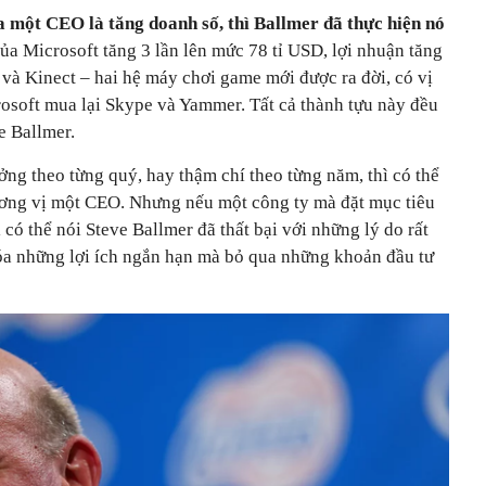
a một CEO là tăng doanh số, thì Ballmer đã thực hiện nó
a Microsoft tăng 3 lần lên mức 78 tỉ USD, lợi nhuận tăng
 và Kinect – hai hệ máy chơi game mới được ra đời, có vị
rosoft mua lại Skype và Yammer. Tất cả thành tựu này đều
e Ballmer.
ởng theo từng quý, hay thậm chí theo từng năm, thì có thể
cương vị một CEO. Nhưng nếu một công ty mà đặt mục tiêu
i có thể nói Steve Ballmer đã thất bại với những lý do rất
hóa những lợi ích ngắn hạn mà bỏ qua những khoản đầu tư