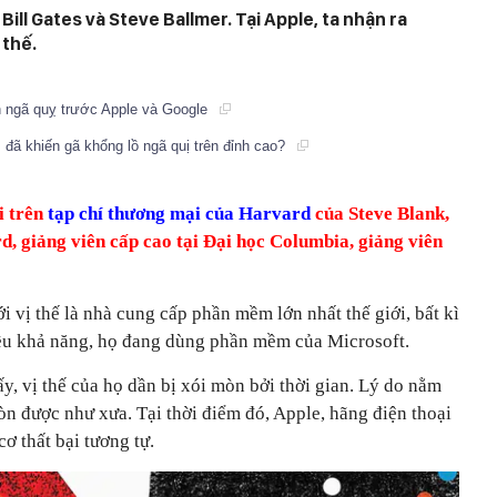
 Bill Gates và Steve Ballmer. Tại Apple, ta nhận ra
 thế.
ên ngã quỵ trước Apple và Google
ì đã khiến gã khổng lồ ngã quị trên đỉnh cao?
i trên
tạp chí thương mại của Harvard
của
Steve Blank,
rd, giảng viên cấp cao tại Đại học Columbia, giảng viên
i vị thế là nhà cung cấp phần mềm lớn nhất thế giới, bất kì
hiều khả năng, họ đang dùng phần mềm của Microsoft.
, vị thế của họ dần bị xói mòn bởi thời gian. Lý do nằm
òn được như xưa. Tại thời điểm đó, Apple, hãng điện thoại
cơ thất bại tương tự.