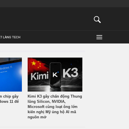
ẬT LÀNG TECH
n chip gây
Kimi K3 gây chấn động Thung
ndows 11 để
lũng Silicon, NVIDIA,
Microsoft cùng loạt ông lớn
kiến nghị Mỹ ủng hộ AI mã
nguồn mở