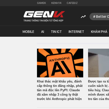
GAMEK
KENH14
CAFEBIZ
Better 
MOBILE
AI
TIN ICT
INTERNET
KHÁM PHÁ
Khai thác mật khẩu yếu, đánh
Được tạo ra t
cắp thông tin đăng nhập, phát
cuốn sách bị 
tán mã độc lên PyPI: Claude
tiêu hủy, Cla
đã xâm nhập 3 công ty thật
mình được xâ
trước khi Anthropic phát hiện
tro tàn của th