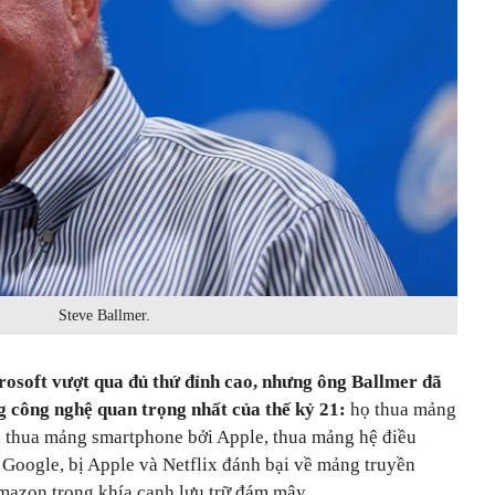
Steve Ballmer.
rosoft vượt qua đủ thứ đỉnh cao, nhưng ông Ballmer đã
g công nghệ quan trọng nhất của thế kỷ 21:
họ thua mảng
, thua mảng smartphone bởi Apple, thua mảng hệ điều
 Google, bị Apple và Netflix đánh bại về mảng truyền
mazon trong khía cạnh lưu trữ đám mây.