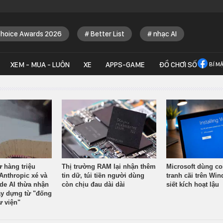
Choice Awards 2026
Better List
nhạc AI
XEM - MUA - LUÔN
XE
APPS-GAME
ĐỒ CHƠI SỐ
BÍ M
ừ hàng triệu
Thị trường RAM lại nhận thêm
Microsoft dùng co
Anthropic xé và
tin dữ, túi tiền người dùng
tranh cãi trên Wi
ude AI thừa nhận
còn chịu đau dài dài
siết kích hoạt lậu
y dựng từ "đống
ư viện"