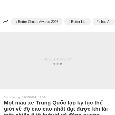
Better Choice Awards 2026
Better List
nhạc AI
Đức Khương
|
17/07/2024 | 11:00
Một mẫu xe Trung Quốc lập kỷ lục thế
giới về độ cao cao nhất đạt được khi lái
một chiếc ô tô hybrid và đăng quang