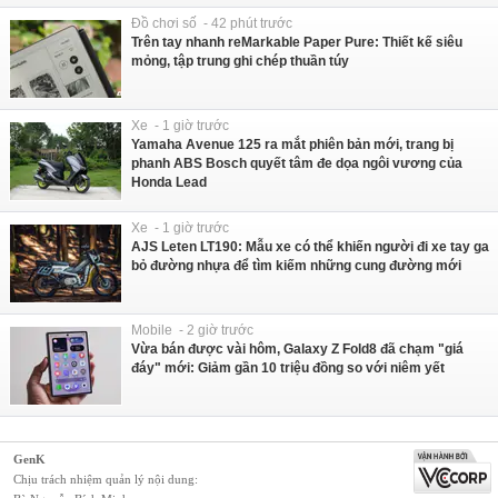
Đồ chơi số - 42 phút trước
Trên tay nhanh reMarkable Paper Pure: Thiết kế siêu
mỏng, tập trung ghi chép thuần túy
Xe - 1 giờ trước
Yamaha Avenue 125 ra mắt phiên bản mới, trang bị
phanh ABS Bosch quyết tâm đe dọa ngôi vương của
Honda Lead
Xe - 1 giờ trước
AJS Leten LT190: Mẫu xe có thể khiến người đi xe tay ga
bỏ đường nhựa để tìm kiếm những cung đường mới
Mobile - 2 giờ trước
Vừa bán được vài hôm, Galaxy Z Fold8 đã chạm "giá
đáy" mới: Giảm gần 10 triệu đồng so với niêm yết
GenK
Chịu trách nhiệm quản lý nội dung: