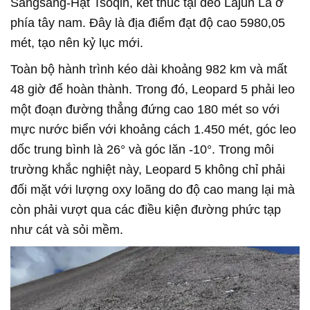
Sangsang-Hạt Tsoqin, kết thúc tại đèo Lajun La ở
phía tây nam. Đây là địa điểm đạt độ cao 5980,05
mét, tạo nên kỷ lục mới.
Toàn bộ hành trình kéo dài khoảng 982 km và mất
48 giờ để hoàn thành. Trong đó, Leopard 5 phải leo
một đoạn đường thẳng đứng cao 180 mét so với
mực nước biển với khoảng cách 1.450 mét, góc leo
dốc trung bình là 26° và góc lăn -10°. Trong môi
trường khắc nghiệt này, Leopard 5 không chỉ phải
đối mặt với lượng oxy loãng do độ cao mang lại mà
còn phải vượt qua các điều kiện đường phức tạp
như cát và sỏi mềm.