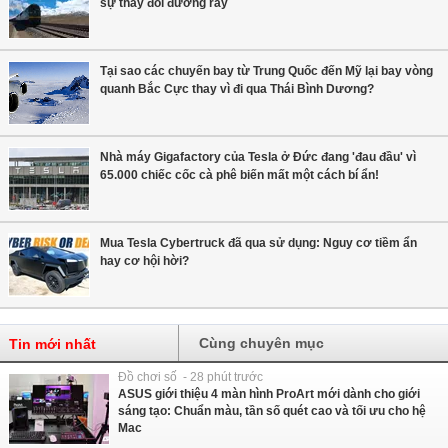
sự thay đổi đường ray
Tại sao các chuyến bay từ Trung Quốc đến Mỹ lại bay vòng
quanh Bắc Cực thay vì đi qua Thái Bình Dương?
Nhà máy Gigafactory của Tesla ở Đức đang 'đau đầu' vì
65.000 chiếc cốc cà phê biến mất một cách bí ẩn!
Mua Tesla Cybertruck đã qua sử dụng: Nguy cơ tiềm ẩn
hay cơ hội hời?
Cùng chuyên mục
Tin mới nhất
Đồ chơi số - 28 phút trước
ASUS giới thiệu 4 màn hình ProArt mới dành cho giới
sáng tạo: Chuẩn màu, tần số quét cao và tối ưu cho hệ
Mac