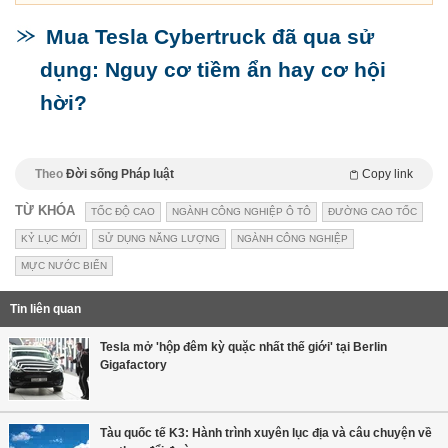
Mua Tesla Cybertruck đã qua sử
dụng: Nguy cơ tiềm ẩn hay cơ hội
hời?
Theo
Đời sống Pháp luật
Copy link
TỪ KHÓA
TỐC ĐỘ CAO
NGÀNH CÔNG NGHIỆP Ô TÔ
ĐƯỜNG CAO TỐC
KỶ LỤC MỚI
SỬ DỤNG NĂNG LƯỢNG
NGÀNH CÔNG NGHIỆP
MỰC NƯỚC BIỂN
Tin liên quan
Tesla mở 'hộp đêm kỳ quặc nhất thế giới' tại Berlin
Gigafactory
Tàu quốc tế K3: Hành trình xuyên lục địa và câu chuyện về