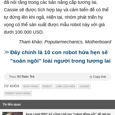
đã nói rằng trong các bản nâng cấp tương lai,
Cassie sẽ được tích hợp tay và cảm biển để có thể
tự đứng lên khi ngã. Hiện tại, nhóm phát triển hy
vọng có thể sản xuất được mẫu robot này với giá
dưới 100.000 USD.
Tham khảo: Popularmechanics, Motherboard
Đây chính là 10 con robot hứa hẹn sẽ
"soán ngôi" loài người trong tương lai
Theo
Trí Thức Trẻ
Copy link
TỪ KHÓA
GIAO HÀNG
ROBOT
LÍNH CỨU HỎA
CASSIE
ROBOT GIAO HÀNG
Tin liên quan
Xem cảnh BBC kỳ công chế tạo "robot động vật" để ghi lại