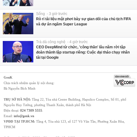
Sống - 3 giờ trước
Rò rỉ tài liệu mật phơi bày sự gian dối của chủ tịch FIFA
và dự án ngầm Super League
Trà đá công nghệ - 4 giờ trước
CEO DeepMind từ chức, 'công thần' lâu năm rời tập
đoàn thành lập startup riêng: Cuộc đại tháo chạy nhân
tài tại Google
GenK
Chịu trách nhiệm quản lý nội dung:
Bà Nguyễn Bích Minh
TRỤ SỞ HÀ NỘI:
Tầng 22, Tòa nhà Center Building, Hapulico Complex, Số 01, phố
Nguyễn Huy Tưởng, phường Thanh Xuân, thành phố Hà Nội
Điện thoại:
024 7309 5555
.
Email:
info@genk.vn
VPĐD TẠI TP.HCM:
Tầng 4, Tòa nhà 123, số 127 Võ Văn Tần, Phường Xuân Hòa,
TPHCM