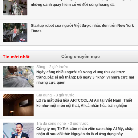
những cảnh quay hiếm có về đời sống hoang dã
Startup robot của người Việt được nhắc đến trên New York
Times
Cùng chuyên mục
Tin mới nhất
Sống - 2 giờ trước
Ngày càng nhiều người tử vong vì ung thư đại trực
tràng, bác sĩ nói thẳng: Bỏ ngay 3 "kho" vi nhựa cực hại
nhưng cực quen
Gia dụng - 3 giờ trước
LG ra mắt điều hòa ARTCOOL AI Air tại Việt Nam: Thiết
kế như một món nội thất, AI cá nhân hóa trải nghiệm
Trà đá công nghệ - 3 giờ trước
Công ty mẹ TikTok cấm nhân viên sao chép AI Mỹ, chấp
nhận đi sau đối thủ: Nguyên do là vì ứng dụng này