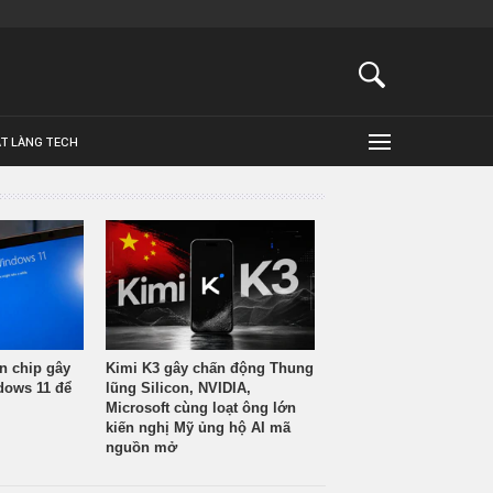
ẬT LÀNG TECH
n chip gây
Kimi K3 gây chấn động Thung
ndows 11 để
lũng Silicon, NVIDIA,
Microsoft cùng loạt ông lớn
kiến nghị Mỹ ủng hộ AI mã
nguồn mở