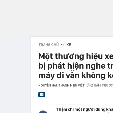
TRANG CHỦ
XE
›
Một thương hiệu xe
bị phát hiện nghe t
máy đi vẫn không k
NGUYỄN HẢI
, THANH NIÊN VIỆT
2 NĂM TRƯỚC
Thậm chí một người dùng khá