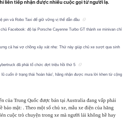
hi liên tiếp nhận được nhiều cuộc gọi từ người lạ.
hệ pin và Robo Taxi để giữ vững vị thế dẫn đầu
ng chủ Facebook: độ lại Porsche Cayenne Turbo GT thành xe minivan chỉ
nhưng cả hai vợ chồng xây xát nhẹ: Thứ này giúp chủ xe sượt qua sinh
ertruck đã phải tổ chức đợt triệu hồi thứ 5
ị lũ cuốn ở trạng thái 'hoàn hảo', hãng nhận được mưa lời khen từ cộng
ến của Trung Quốc được bán tại Australia đang vấp phải
ề bảo mật: . Theo một số chủ xe, mẫu xe điện của hãng
lén cuộc trò chuyện trong xe mà người lái không hề hay