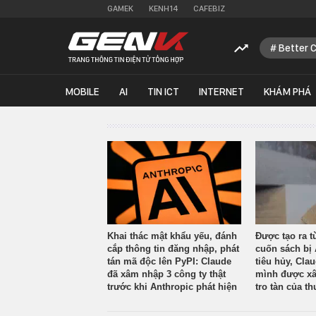
GAMEK
KENH14
CAFEBIZ
Better 
MOBILE
AI
TIN ICT
INTERNET
KHÁM PHÁ
Khai thác mật khẩu yếu, đánh
Được tạo ra t
cắp thông tin đăng nhập, phát
cuốn sách bị 
tán mã độc lên PyPI: Claude
tiêu hủy, Cla
đã xâm nhập 3 công ty thật
mình được xâ
trước khi Anthropic phát hiện
tro tàn của th