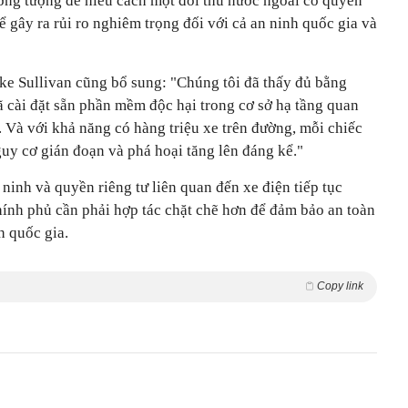
ưởng tượng để hiểu cách một đối thủ nước ngoài có quyền
ể gây ra rủi ro nghiêm trọng đối với cả an ninh quốc gia và
e Sullivan cũng bổ sung: "Chúng tôi đã thấy đủ bằng
 cài đặt sẵn phần mềm độc hại trong cơ sở hạ tầng quan
. Và với khả năng có hàng triệu xe trên đường, mỗi chiếc
guy cơ gián đoạn và phá hoại tăng lên đáng kể."
 ninh và quyền riêng tư liên quan đến xe điện tiếp tục
hính phủ cần phải hợp tác chặt chẽ hơn để đảm bảo an toàn
h quốc gia.
Copy link