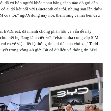
Tôi đã có bốn người khác nhau bằng cách nào đó gọi đến
hĩ có ai đó kết nối với Bluetooth của tôi, nhưng sau lần thứ 4
IM của tôi," người dùng này nói, thêm rằng cả hai bên đều
a, EVDirect, đã nhanh chóng phản hồi về vấn đề này.
ho biết họ đang làm việc với Telstra, nhà cung cấp SIM,
ủi ro về việc tiết lộ thông tin chi tiết của chủ xe," Todd
quyết trong vòng 48 giờ. Tất cả dữ liệu và thông tin SIM