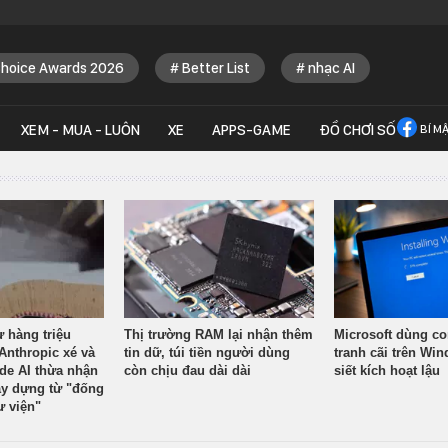
Choice Awards 2026
Better List
nhạc AI
XEM - MUA - LUÔN
XE
APPS-GAME
ĐỒ CHƠI SỐ
BÍ M
ừ hàng triệu
Thị trường RAM lại nhận thêm
Microsoft dùng co
Anthropic xé và
tin dữ, túi tiền người dùng
tranh cãi trên Wi
ude AI thừa nhận
còn chịu đau dài dài
siết kích hoạt lậu
y dựng từ "đống
ư viện"