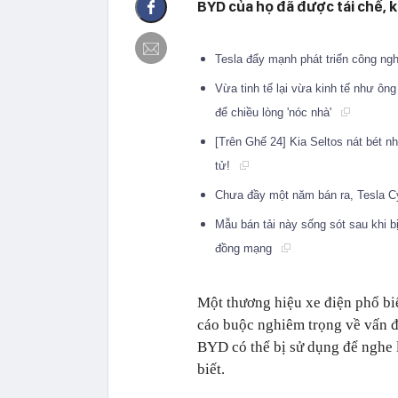
BYD của họ đã được tái chế, k
Tesla đẩy mạnh phát triển công ng
Vừa tinh tế lại vừa kinh tế như ô
để chiều lòng 'nóc nhà'
[Trên Ghế 24] Kia Seltos nát bét 
tử!
Chưa đầy một năm bán ra, Tesla Cyb
Mẫu bán tải này sống sót sau khi b
đồng mạng
Một thương hiệu xe điện phổ bi
cáo buộc nghiêm trọng về vấn đ
BYD có thể bị sử dụng để nghe 
biết.