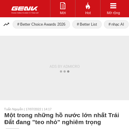
Mới
Hot
Mở rộng
Better Choice Awards 2026
Better List
nhạc AI
Tuấn Nguyễn
|
17/07/2022 | 14:17
Một trong những hồ nước lớn nhất Trái
Đất đang "teo nhỏ" nghiêm trọng