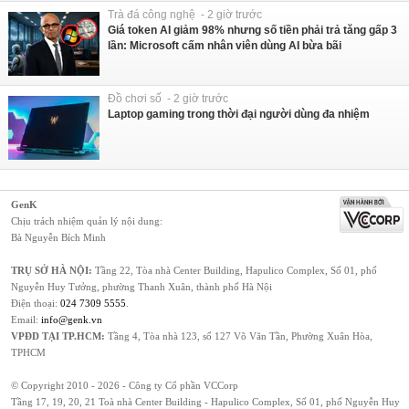
Trà đá công nghệ - 2 giờ trước
Giá token AI giảm 98% nhưng số tiền phải trả tăng gấp 3
lần: Microsoft cấm nhân viên dùng AI bừa bãi
Đồ chơi số - 2 giờ trước
Laptop gaming trong thời đại người dùng đa nhiệm
GenK
Chịu trách nhiệm quản lý nội dung:
Bà Nguyễn Bích Minh
TRỤ SỞ HÀ NỘI:
Tầng 22, Tòa nhà Center Building, Hapulico Complex, Số 01, phố
Nguyễn Huy Tưởng, phường Thanh Xuân, thành phố Hà Nội
Điện thoại:
024 7309 5555
.
Email:
info@genk.vn
VPĐD TẠI TP.HCM:
Tầng 4, Tòa nhà 123, số 127 Võ Văn Tần, Phường Xuân Hòa,
TPHCM
© Copyright 2010 - 2026 - Công ty Cổ phần VCCorp
Tầng 17, 19, 20, 21 Toà nhà Center Building - Hapulico Complex, Số 01, phố Nguyễn Huy