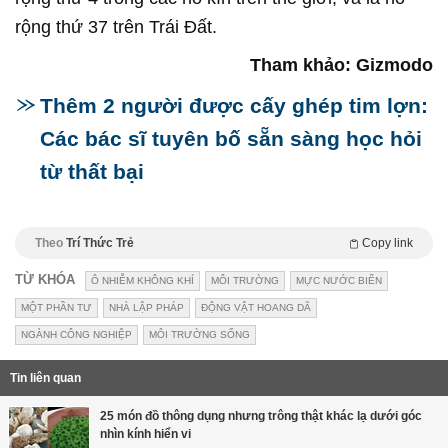
rộng thứ 37 trên Trái Đất.
Tham khảo: Gizmodo
Thêm 2 người được cấy ghép tim lợn:
Các bác sĩ tuyên bố sẵn sàng học hỏi
từ thất bại
Theo
Trí Thức Trẻ
Copy link
TỪ KHÓA
Ô NHIỄM KHÔNG KHÍ
MÔI TRƯỜNG
MỰC NƯỚC BIỂN
MỘT PHẦN TƯ
NHÀ LẬP PHÁP
ĐỘNG VẬT HOANG DÃ
NGÀNH CÔNG NGHIỆP
MÔI TRƯỜNG SỐNG
Tin liên quan
25 món đồ thông dụng nhưng trông thật khác lạ dưới góc
nhìn kính hiển vi