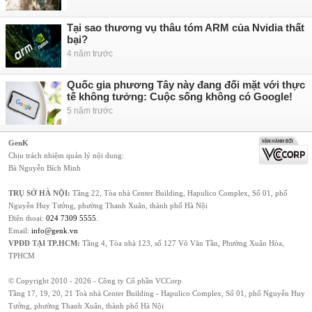
Tại sao thương vụ thâu tóm ARM của Nvidia thất
bại?
4 năm trước
Quốc gia phương Tây này đang đối mặt với thực
tế không tưởng: Cuộc sống không có Google!
5 năm trước
GenK
Chịu trách nhiệm quản lý nội dung:
Bà Nguyễn Bích Minh
TRỤ SỞ HÀ NỘI:
Tầng 22, Tòa nhà Center Building, Hapulico Complex, Số 01, phố
Nguyễn Huy Tưởng, phường Thanh Xuân, thành phố Hà Nội
Điện thoại:
024 7309 5555
.
Email:
info@genk.vn
VPĐD TẠI TP.HCM:
Tầng 4, Tòa nhà 123, số 127 Võ Văn Tần, Phường Xuân Hòa,
TPHCM
© Copyright 2010 - 2026 - Công ty Cổ phần VCCorp
Tầng 17, 19, 20, 21 Toà nhà Center Building - Hapulico Complex, Số 01, phố Nguyễn Huy
Tưởng, phường Thanh Xuân, thành phố Hà Nội