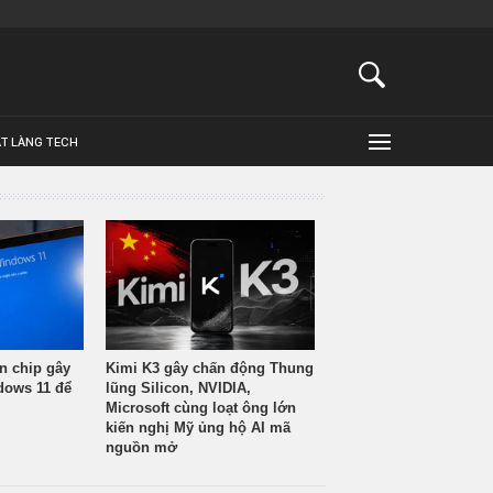
ẬT LÀNG TECH
n chip gây
Kimi K3 gây chấn động Thung
ndows 11 để
lũng Silicon, NVIDIA,
Microsoft cùng loạt ông lớn
kiến nghị Mỹ ủng hộ AI mã
nguồn mở