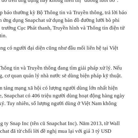
 đồ trên ứng dụng này không hiển thị "đường lưỡi bò".
p báo thường kỳ Bộ Thông tin và Truyền thông, trả lời báo
ện ứng dụng Snapchat sử dụng bản đồ đường lưỡi bò phi
trưởng Cục Phát thanh, Truyền hình và Thông tin điện tử
tin.
g có người đại diện cũng như đầu mối liên hệ tại Việt
ông tin và Truyền thông đang tìm giải pháp xử lý. Nếu
g, cơ quan quản lý nhà nước sẽ dùng biện pháp kỹ thuật.
n tảng mạng xã hội có lượng người dùng lớn nhất hiện
te, Snapchat có 406 triệu người dùng hoạt động hàng ngày
 ký. Tuy nhiên, số lượng người dùng ở Việt Nam không
g ty Snap Inc (tên cũ Snapchat Inc). Năm 2013, tờ Wall
chat đã từ chối lời đề nghị mua lại với giá 3 tỷ USD