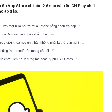
ên App Store chỉ còn 2,6 sao và trên CH Play chỉ 1
ao áp đảo.
: Hơn một nửa người mua iPhone bằng cách trả góp
ể qua đêm và biện pháp khắc phục
 được giới khoa học ghi nhận không phải là thứ bạn nghĩ
những “hot trend” trên mạng xã hội
ò chơi điện tử đã từng mê hoặc tỷ phú Bill Gates