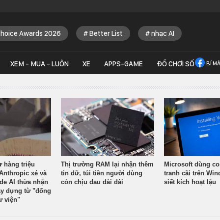
Choice Awards 2026
Better List
nhạc AI
XEM - MUA - LUÔN
XE
APPS-GAME
ĐỒ CHƠI SỐ
BÍ M
ừ hàng triệu
Thị trường RAM lại nhận thêm
Microsoft dùng co
Anthropic xé và
tin dữ, túi tiền người dùng
tranh cãi trên Wi
ude AI thừa nhận
còn chịu đau dài dài
siết kích hoạt lậu
y dựng từ "đống
ư viện"