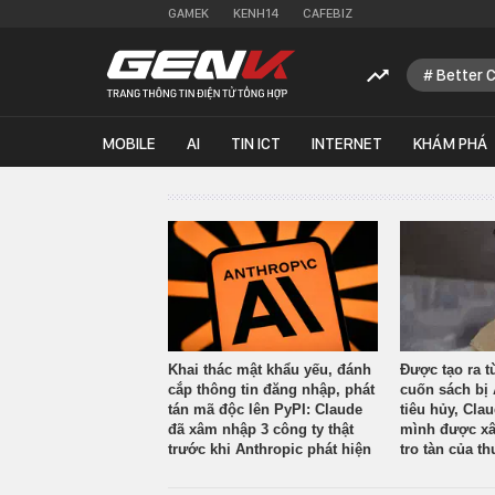
GAMEK
KENH14
CAFEBIZ
Better 
MOBILE
AI
TIN ICT
INTERNET
KHÁM PHÁ
Khai thác mật khẩu yếu, đánh
Được tạo ra t
cắp thông tin đăng nhập, phát
cuốn sách bị 
tán mã độc lên PyPI: Claude
tiêu hủy, Cla
đã xâm nhập 3 công ty thật
mình được xâ
trước khi Anthropic phát hiện
tro tàn của th