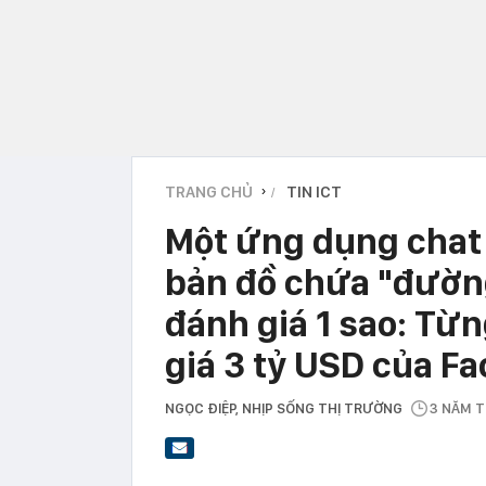
TRANG CHỦ
TIN ICT
›
Một ứng dụng chat 
bản đồ chứa "đường
đánh giá 1 sao: Từng
giá 3 tỷ USD của F
NGỌC ĐIỆP
, NHỊP SỐNG THỊ TRƯỜNG
3 NĂM 