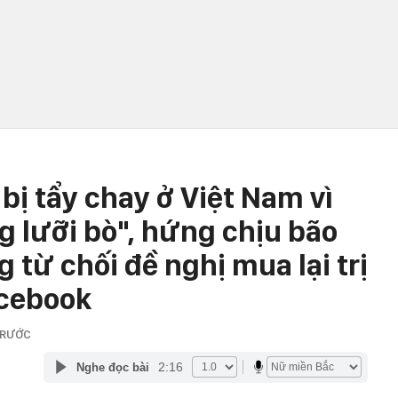
bị tẩy chay ở Việt Nam vì
 lưỡi bò", hứng chịu bão
 từ chối đề nghị mua lại trị
acebook
TRƯỚC
2:16
Nghe đọc bài