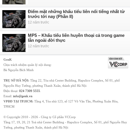
Điểm mặt những khẩu tiểu liên nổi tiếng nhất từ
trước tới nay (Phần II)
12 năm trước
MP5 – Khẩu tiểu liên huyền thoại cả trong game
lẫn ngoài đời thực
12 năm trước
GenK
Chịu trách nhiệm quản lý nội dung:
Bà Nguyễn Bích Minh
TRỤ SỞ HÀ NỘI:
Tầng 22, Tòa nhà Center Building, Hapulico Complex, Số 01, phố
Nguyễn Huy Tưởng, phường Thanh Xuân, thành phố Hà Nội
Điện thoại:
024 7309 5555
.
Email:
info@genk.vn
VPĐD TẠI TP.HCM:
Tầng 4, Tòa nhà 123, số 127 Võ Văn Tần, Phường Xuân Hòa,
TPHCM
© Copyright 2010 - 2026 - Công ty Cổ phần VCCorp
Tầng 17, 19, 20, 21 Toà nhà Center Building - Hapulico Complex, Số 01, phố Nguyễn Huy
Tưởng, phường Thanh Xuân, thành phố Hà Nội