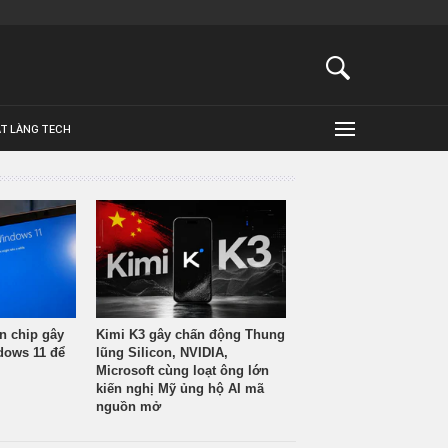
ẬT LÀNG TECH
n chip gây
Kimi K3 gây chấn động Thung
ndows 11 để
lũng Silicon, NVIDIA,
Microsoft cùng loạt ông lớn
kiến nghị Mỹ ủng hộ AI mã
nguồn mở