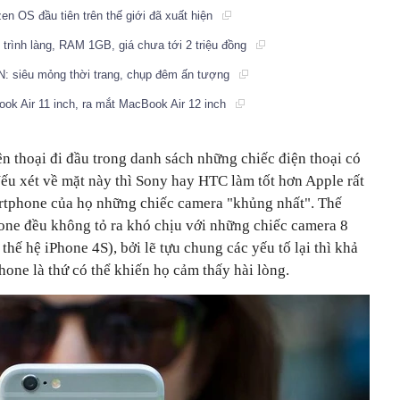
n OS đầu tiên trên thế giới đã xuất hiện
 trình làng, RAM 1GB, giá chưa tới 2 triệu đồng
N: siêu mỏng thời trang, chụp đêm ấn tượng
ook Air 11 inch, ra mắt MacBook Air 12 inch
ện thoại đi đầu trong danh sách những chiếc điện thoại có
ếu xét về mặt này thì Sony hay HTC làm tốt hơn Apple rất
artphone của họ những chiếc camera "khủng nhất". Thế
ne đều không tỏ ra khó chịu với những chiếc camera 8
thế hệ iPhone 4S), bởi lẽ tựu chung các yếu tố lại thì khả
one là thứ có thể khiến họ cảm thấy hài lòng.