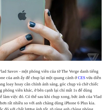
Vlad Savov - một phóng viên của tờ The Verge danh tiếng
one của anh ấy để chup lại một quang cảnh ở
CES
vừa diễn
đang loay hoay cân chỉnh ánh sáng, góc chụp và chờ chiếc
g phóng viên khác, ở bên cạnh lại chỉ mất 1s để dùng
ể làm việc đó. Có thể sau khi chụp xong, bức ảnh của Vlad
hơn rất nhiều so với anh chàng dùng iPhone 6 Plus kia.
ắc đó với chất lượng ảnh tốt, rõ ràng anh chàng phóng