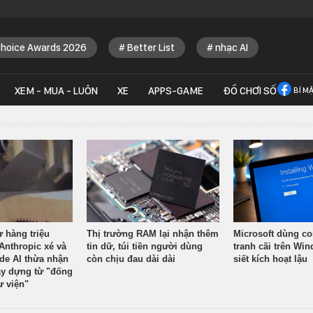
Choice Awards 2026
Better List
nhạc AI
XEM - MUA - LUÔN
XE
APPS-GAME
ĐỒ CHƠI SỐ
BÍ M
ừ hàng triệu
Thị trường RAM lại nhận thêm
Microsoft dùng co
Anthropic xé và
tin dữ, túi tiền người dùng
tranh cãi trên Wi
ude AI thừa nhận
còn chịu đau dài dài
siết kích hoạt lậu
y dựng từ "đống
ư viện"