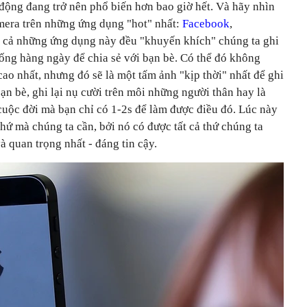
 động đang trở nên phổ biến hơn bao giờ hết. Và hãy nhìn
amera trên những ứng dụng "hot" nhất:
Facebook
,
tất cả những ứng dụng này đều "khuyến khích" chúng ta ghi
sống hàng ngày để chia sẻ với bạn bè. Có thể đó không
cao nhất, nhưng đó sẽ là một tấm ảnh "kịp thời" nhất để ghi
ạn bè, ghi lại nụ cười trên môi những người thân hay là
cuộc đời mà bạn chỉ có 1-2s để làm được điều đó. Lúc này
thứ mà chúng ta cần, bởi nó có được tất cả thứ chúng ta
à quan trọng nhất - đáng tin cậy.