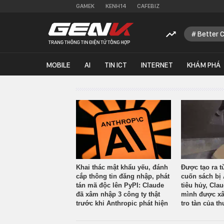
GAMEK
KENH14
CAFEBIZ
Better 
MOBILE
AI
TIN ICT
INTERNET
KHÁM PHÁ
Khai thác mật khẩu yếu, đánh
Được tạo ra t
cắp thông tin đăng nhập, phát
cuốn sách bị 
tán mã độc lên PyPI: Claude
tiêu hủy, Cla
đã xâm nhập 3 công ty thật
mình được xâ
trước khi Anthropic phát hiện
tro tàn của th