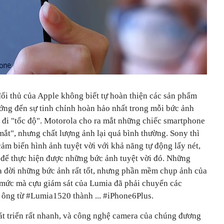
đối thủ của Apple không biết tự hoàn thiện các sản phẩm
ng đến sự tinh chỉnh hoàn hảo nhất trong mỗi bức ảnh
 đi "tốc độ". Motorola cho ra mắt những chiếc smartphone
ắt", nhưng chất lượng ảnh lại quá bình thường. Sony thì
cảm biến hình ảnh tuyệt vời với khả năng tự động lấy nét,
 để thực hiện được những bức ảnh tuyệt vời đó. Những
a đời những bức ảnh rất tốt, nhưng phần mềm chụp ảnh của
n mức mà cựu giám sát của Lumia đã phải chuyển các
 ông từ #Lumia1520 thành ... #iPhone6Plus.
t triển rất nhanh, và công nghệ camera của chúng đương