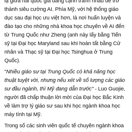
lạ giữa hai quốc gia đang cạnh tranh nhau để trở
thành siêu cường AI. Phía Mỹ, với hệ thống giáo
dục sau đại học ưu việt hơn, là nơi huấn luyện và
đào tạo cho những nhà khoa học chuyên về AI đến
từ Trung Quốc như Zheng (anh này lấy bằng Tiến
sỹ tại Đại học Maryland sau khi hoàn tất bằng Cử
nhân và Thạc sỹ tại Đại học Tsinghua ở Trung
Quốc).
"
Nhiều giáo sư tại Trung Quốc có khả năng học
thuật tuyệt vời, nhưng nếu xét về số lượng các giáo
sư đầu ngành, thì Mỹ đang dẫn trước" -
Luo Guojie,
người đã chấp thuận lời mời của Đại học Bắc Kinh
về làm trợ lý giáo sư sau khi học ngành khoa học
máy tính tại Mỹ.
Trong số các sinh viên quốc tế chuyên ngành khoa