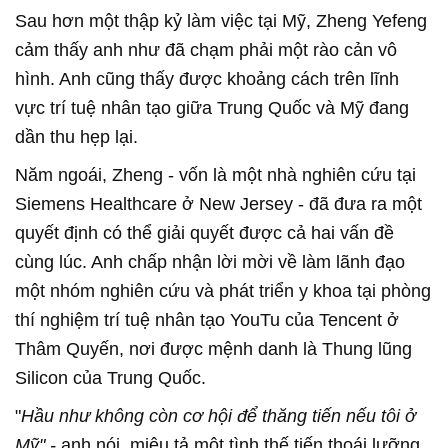
Sau hơn một thập kỷ làm việc tại Mỹ, Zheng Yefeng
cảm thấy anh như đã chạm phải một rào cản vô
hình. Anh cũng thấy được khoảng cách trên lĩnh
vực trí tuệ nhân tạo giữa Trung Quốc và Mỹ đang
dần thu hẹp lại.
Năm ngoái, Zheng - vốn là một nhà nghiên cứu tại
Siemens Healthcare ở New Jersey - đã đưa ra một
quyết định có thể giải quyết được cả hai vấn đề
cùng lúc. Anh chấp nhận lời mời về làm lãnh đạo
một nhóm nghiên cứu và phát triển y khoa tại phòng
thí nghiệm trí tuệ nhân tạo YouTu của Tencent ở
Thâm Quyến, nơi được mệnh danh là Thung lũng
Silicon của Trung Quốc.
"
Hầu như không còn cơ hội để thăng tiến nếu tôi ở
Mỹ" -
anh nói, miêu tả một tình thế tiến thoái lưỡng