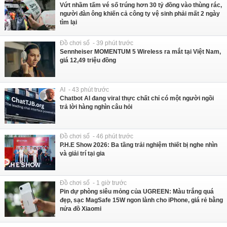
Vứt nhầm tấm vé số trúng hơn 30 tỷ đồng vào thùng rác,
người đàn ông khiến cả công ty vệ sinh phải mất 2 ngày
tìm lại
Đồ chơi số - 39 phút trước
Sennheiser MOMENTUM 5 Wireless ra mắt tại Việt Nam,
giá 12,49 triệu đồng
AI - 43 phút trước
Chatbot AI đang viral thực chất chỉ có một người ngồi
trả lời hàng nghìn câu hỏi
Đồ chơi số - 46 phút trước
P.H.E Show 2026: Ba tầng trải nghiệm thiết bị nghe nhìn
và giải trí tại gia
Đồ chơi số - 1 giờ trước
Pin dự phòng siêu mỏng của UGREEN: Màu trắng quá
đẹp, sạc MagSafe 15W ngon lành cho iPhone, giá rẻ bằng
nửa đồ Xiaomi