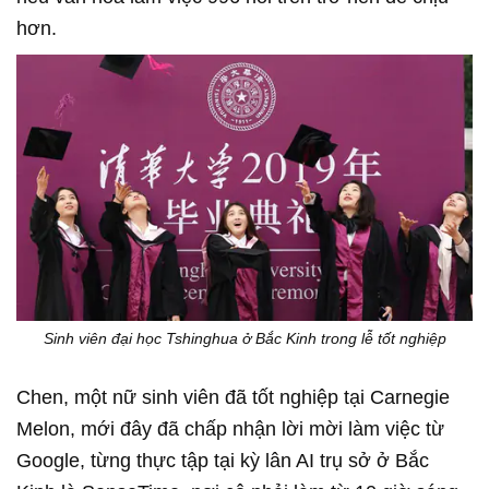
hơn.
Sinh viên đại học Tshinghua ở Bắc Kinh trong lễ tốt nghiệp
Chen, một nữ sinh viên đã tốt nghiệp tại Carnegie
Melon, mới đây đã chấp nhận lời mời làm việc từ
Google, từng thực tập tại kỳ lân AI trụ sở ở Bắc