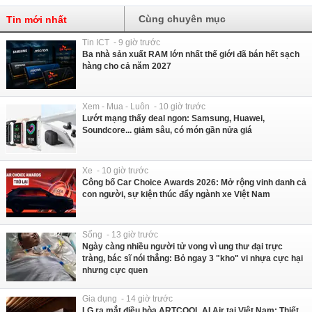
Cùng chuyên mục
Tin mới nhất
Tin ICT - 9 giờ trước
Ba nhà sản xuất RAM lớn nhất thế giới đã bán hết sạch
hàng cho cả năm 2027
Xem - Mua - Luôn - 10 giờ trước
Lướt mạng thấy deal ngon: Samsung, Huawei,
Soundcore... giảm sâu, có món gần nửa giá
Xe - 10 giờ trước
Công bố Car Choice Awards 2026: Mở rộng vinh danh cả
con người, sự kiện thúc đẩy ngành xe Việt Nam
Sống - 13 giờ trước
Ngày càng nhiều người tử vong vì ung thư đại trực
tràng, bác sĩ nói thẳng: Bỏ ngay 3 "kho" vi nhựa cực hại
nhưng cực quen
Gia dụng - 14 giờ trước
LG ra mắt điều hòa ARTCOOL AI Air tại Việt Nam: Thiết