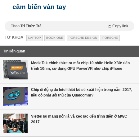
cảm biến vân tay
Theo
Trí Thức Trẻ
Copy link
TỪ KHÓA
LAPTOP
BOOK ONE
PORSCHE DESIGN
PORSCHE
Tin liên quan
MediaTek chính thức ra mắt chip 10 nhân Helio X30: tiến
trình 10nm, sử dụng GPU PowerVR như chip iPhone
Chip di động do Intel thiết kế sẽ xuất hiện trong năm 2017,
liệu có phải đối thủ của Qualcomm?
Viettel lại mang nón lá và kẹo lạc đến trình diễn ở MWC
2017