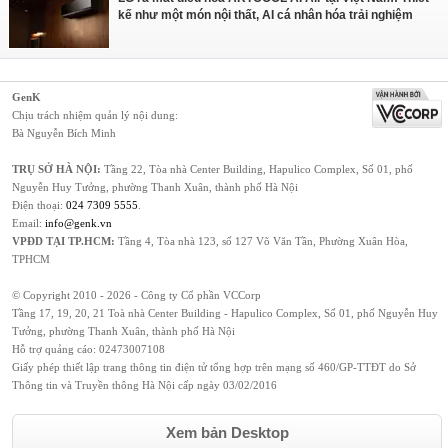
kế như một món nội thất, AI cá nhân hóa trải nghiệm
GenK
Chịu trách nhiệm quản lý nội dung:
Bà Nguyễn Bích Minh
TRỤ SỞ HÀ NỘI:
Tầng 22, Tòa nhà Center Building, Hapulico Complex, Số 01, phố
Nguyễn Huy Tưởng, phường Thanh Xuân, thành phố Hà Nội
Điện thoại:
024 7309 5555
.
Email:
info@genk.vn
VPĐD TẠI TP.HCM:
Tầng 4, Tòa nhà 123, số 127 Võ Văn Tần, Phường Xuân Hòa,
TPHCM
© Copyright 2010 - 2026 - Công ty Cổ phần VCCorp
Tầng 17, 19, 20, 21 Toà nhà Center Building - Hapulico Complex, Số 01, phố Nguyễn Huy
Tưởng, phường Thanh Xuân, thành phố Hà Nội
Hỗ trợ quảng cáo:
02473007108
Giấy phép thiết lập trang thông tin điện tử tổng hợp trên mạng số 460/GP-TTĐT do Sở
Thông tin và Truyền thông Hà Nội cấp ngày 03/02/2016
Xem bản Desktop