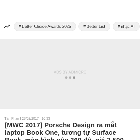
Better Choice Awards 2026
Better List
nhạc AI
Tân Phan
|
28/02/2017 | 10:33
[MWC 2017] Porsche Design ra mắt
laptop Book One, tương tự Surface
Book, màn hình gập 360 độ, giá 2.500