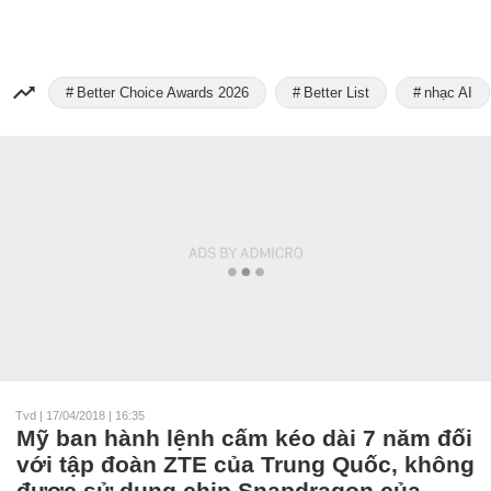
Better Choice Awards 2026
Better List
nhạc AI
Tvd
|
17/04/2018 | 16:35
Mỹ ban hành lệnh cấm kéo dài 7 năm đối
với tập đoàn ZTE của Trung Quốc, không
được sử dụng chip Snapdragon của