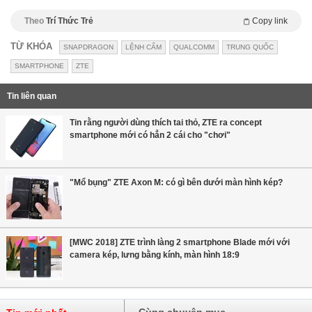
Theo
Trí Thức Trẻ
Copy link
TỪ KHÓA
SNAPDRAGON
LỆNH CẤM
QUALCOMM
TRUNG QUỐC
SMARTPHONE
ZTE
Tin liên quan
Tin rằng người dùng thích tai thỏ, ZTE ra concept
smartphone mới có hẳn 2 cái cho "chơi"
"Mổ bụng" ZTE Axon M: có gì bên dưới màn hình kép?
[MWC 2018] ZTE trình làng 2 smartphone Blade mới với
camera kép, lưng bằng kính, màn hình 18:9
Cùng chuyên mục