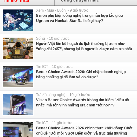
Tin mới nhất
Xem - Mua - Luôn - 9 giờ trước
5 món phụ kiện công nghệ trong màn hợp tác giữa
Ugreen và Honkai: Star Rail có gì hay?
Sống - 10 giờ trước
Người Việt lên kế hoạch du lịch thường bị xem như
“tổng đài 24/7”, nhưng lại là người ít được cảm ơn nhất
Tin ICT - 10 giờ trước
Better Choice Awards 2026: Ghi nhận doanh nghiệp
bằng “những gì đã làm và đo được”
Trà đá công nghệ - 10 giờ trước
Vì sao Better Choice Awards không tìm kiếm "điều tốt
nhất" mà tôn vinh những lựa chọn "tốt hơn"?
Tin ICT - 11 giờ trước
Better Choice Awards 2026 chính thức khởi động: Chốt
chủ đề “Đổi mới Vượt Biên giới” và trục giải thưởng