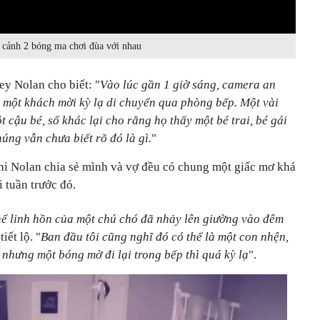
 cảnh 2 bóng ma chơi đùa với nhau
ey Nolan cho biết: "
Vào lúc gần 1 giờ sáng, camera an
n một khách mời kỳ lạ di chuyển qua phòng bếp. Một vài
 cậu bé, số khác lại cho rằng họ thấy một bé trai, bé gái
úng vẫn chưa biết rõ đó là gì.
"
hi Nolan chia sẻ mình và vợ đều có chung một giấc mơ khá
 tuần trước đó.
thể linh hồn của một chú chó đã nhảy lên giường vào đêm
tiết lộ. "
Ban đầu tôi cũng nghĩ đó có thể là một con nhện,
 nhưng một bóng mờ đi lại trong bếp thì quá kỳ lạ
".