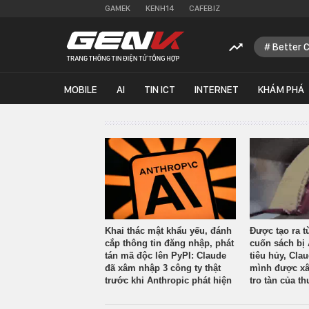
GAMEK
KENH14
CAFEBIZ
Better 
MOBILE
AI
TIN ICT
INTERNET
KHÁM PHÁ
Khai thác mật khẩu yếu, đánh
Được tạo ra t
cắp thông tin đăng nhập, phát
cuốn sách bị 
tán mã độc lên PyPI: Claude
tiêu hủy, Cla
đã xâm nhập 3 công ty thật
mình được xâ
trước khi Anthropic phát hiện
tro tàn của th