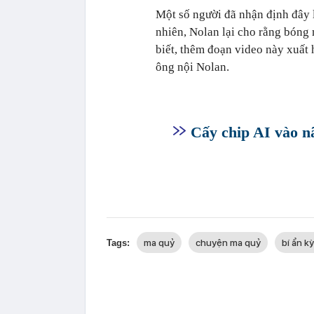
Một số người đã nhận định đây 
nhiên, Nolan lại cho rằng bóng 
biết, thêm đoạn video này xuất
ông nội Nolan.
Cấy chip AI vào nã
ma quỷ
chuyện ma quỷ
bí ẩn kỳ
Tags: