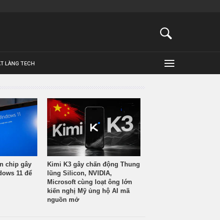
ẬT LÀNG TECH
n chip gây
Kimi K3 gây chấn động Thung
ndows 11 để
lũng Silicon, NVIDIA,
Microsoft cùng loạt ông lớn
kiến nghị Mỹ ủng hộ AI mã
nguồn mở