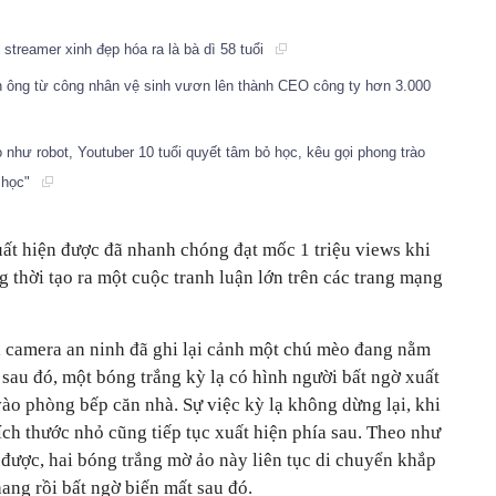
treamer xinh đẹp hóa ra là bà dì 58 tuổi
àn ông từ công nhân vệ sinh vươn lên thành CEO công ty hơn 3.000
 như robot, Youtuber 10 tuổi quyết tâm bỏ học, kêu gọi phong trào
 học"
uất hiện được đã nhanh chóng đạt mốc 1 triệu views khi
g thời tạo ra một cuộc tranh luận lớn trên các trang mạng
, camera an ninh đã ghi lại cảnh một chú mèo đang nằm
 sau đó, một bóng trắng kỳ lạ có hình người bất ngờ xuất
vào phòng bếp căn nhà. Sự việc kỳ lạ không dừng lại, khi
ch thước nhỏ cũng tiếp tục xuất hiện phía sau. Theo như
 được, hai bóng trắng mờ ảo này liên tục di chuyển khắp
hang rồi bất ngờ biến mất sau đó.