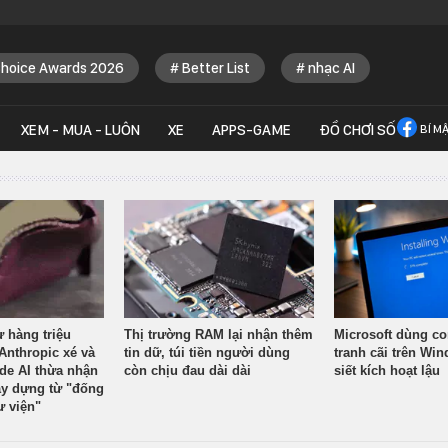
Choice Awards 2026
Better List
nhạc AI
XEM - MUA - LUÔN
XE
APPS-GAME
ĐỒ CHƠI SỐ
BÍ M
ừ hàng triệu
Thị trường RAM lại nhận thêm
Microsoft dùng co
Anthropic xé và
tin dữ, túi tiền người dùng
tranh cãi trên Wi
ude AI thừa nhận
còn chịu đau dài dài
siết kích hoạt lậu
y dựng từ "đống
ư viện"