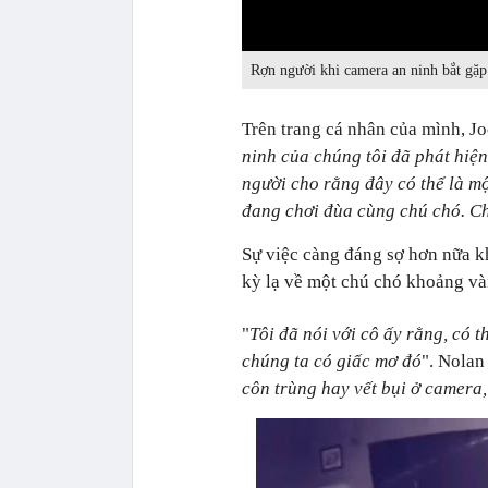
0:00
Rợn người khi camera an ninh bắt gặp
Trên trang cá nhân của mình, Jo
ninh của chúng tôi đã phát hiệ
người cho rằng đây có thể là một
đang chơi đùa cùng chú chó. Ch
Sự việc càng đáng sợ hơn nữa k
kỳ lạ về một chú chó khoảng vài
"
Tôi đã nói với cô ấy rằng, có 
chúng ta có giấc mơ đó
". Nolan 
côn trùng hay vết bụi ở camera,