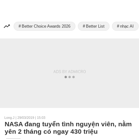
Better Choice Awards 2026
Better List
nhạc AI
Long.J
|
29/03/2019 | 15:03
NASA đang tuyển tình nguyện viên, nằm
yên 2 tháng có ngay 430 triệu