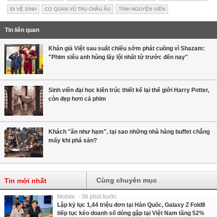
ĐI VỆ SINH
CƠ QUAN VŨ TRỤ CHÂU ÂU
TÌNH NGUYỆN VIÊN
Tin liên quan
Khán giả Việt sau suất chiếu sớm phát cuồng vì Shazam:
"Phim siêu anh hùng lầy lội nhất từ trước đến nay"
Sinh viên đại học kiến trúc thiết kế lại thế giới Harry Potter,
còn đẹp hơn cả phim
Khách "ăn như hạm", tại sao những nhà hàng buffet chẳng
mấy khi phá sản?
Cùng chuyên mục
Tin mới nhất
Mobile - 38 phút trước
Lập kỷ lục 1,44 triệu đơn tại Hàn Quốc, Galaxy Z Fold8
tiếp tục kéo doanh số dòng gập tại Việt Nam tăng 52%