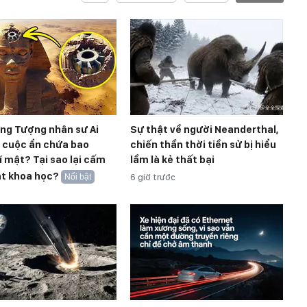
ong Tượng nhân sư Ai
Sự thật về người Neanderthal,
t cuộc ẩn chứa bao
chiến thần thời tiền sử bị hiểu
í mật? Tại sao lại cấm
lầm là kẻ thất bại
át khoa học?
Nổi bật
6 giờ trước