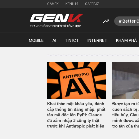
GAMEK
KENH14
CAFEBIZ
Better 
MOBILE
AI
TIN ICT
INTERNET
KHÁM PHÁ
Khai thác mật khẩu yếu, đánh
Được tạo ra t
cắp thông tin đăng nhập, phát
cuốn sách bị 
tán mã độc lên PyPI: Claude
tiêu hủy, Cla
đã xâm nhập 3 công ty thật
mình được xâ
trước khi Anthropic phát hiện
tro tàn của th