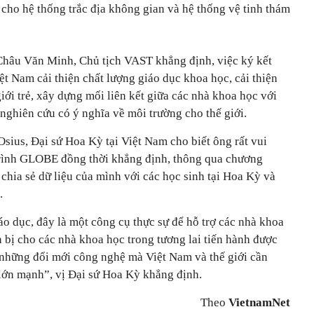
rí cho hệ thống trắc địa không gian và hệ thống vệ tinh thám
. Châu Văn Minh, Chủ tịch VAST khẳng định, việc ký kết
t Nam cải thiện chất lượng giáo dục khoa học, cải thiện
iới trẻ, xây dựng mối liên kết giữa các nhà khoa học với
nghiên cứu có ý nghĩa về môi trường cho thế giới.
sius, Đại sứ Hoa Kỳ tại Việt Nam cho biết ông rất vui
rình GLOBE đồng thời khẳng định, thông qua chương
 chia sẻ dữ liệu của mình với các học sinh tại Hoa Kỳ và
.
o dục, đây là một công cụ thực sự để hỗ trợ các nhà khoa
 bị cho các nhà khoa học trong tương lai tiến hành được
những đổi mới công nghệ mà Việt Nam và thế giới cần
à lớn mạnh”, vị Đại sứ Hoa Kỳ khẳng định.
Theo
VietnamNet