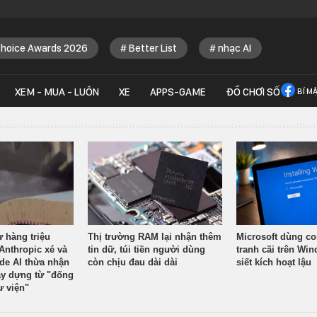
Choice Awards 2026
Better List
nhạc AI
XEM - MUA - LUÔN
XE
APPS-GAME
ĐỒ CHƠI SỐ
BÍ M
ừ hàng triệu
Thị trường RAM lại nhận thêm
Microsoft dùng co
Anthropic xé và
tin dữ, túi tiền người dùng
tranh cãi trên Wi
ude AI thừa nhận
còn chịu đau dài dài
siết kích hoạt lậu
y dựng từ "đống
ư viện"