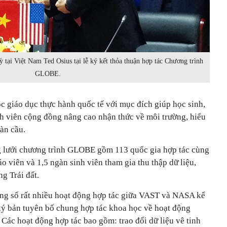
ại Việt Nam Ted Osius tại lễ ký kết thỏa thuận hợp tác Chương trình
GLOBE.
 giáo dục thực hành quốc tế với mục đích giúp học sinh,
nh viên cộng đồng nâng cao nhận thức về môi trường, hiểu
àn cầu.
g lưới chương trình GLOBE gồm 113 quốc gia hợp tác cùng
o viên và 1,5 ngàn sinh viên tham gia thu thập dữ liệu,
g Trái đất.
ng số rất nhiều hoạt động hợp tác giữa VAST và NASA kể
ký bản tuyên bố chung hợp tác khoa học về hoạt động
Các hoạt động hợp tác bao gồm: trao đổi dữ liệu vê tinh