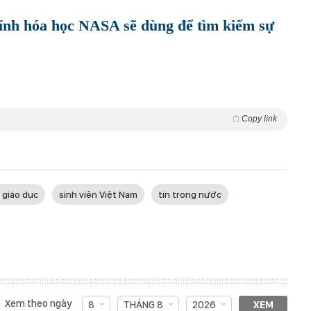
tính hóa học NASA sẽ dùng để tìm kiếm sự
Copy link
 giáo dục
sinh viên Việt Nam
tin trong nước
Xem theo ngày
8
THÁNG 8
2026
XEM