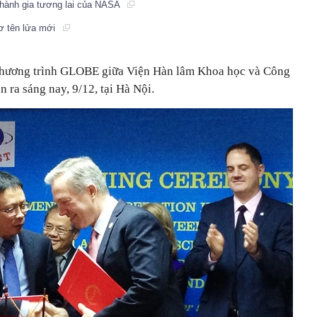
hành gia tương lai của NASA
ơ tên lửa mới
Chương trình GLOBE giữa Viện Hàn lâm Khoa học và Công
ra sáng nay, 9/12, tại Hà Nội.