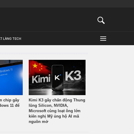
ẬT LÀNG TECH
n chip gây
Kimi K3 gây chấn động Thung
ndows 11 để
lũng Silicon, NVIDIA,
Microsoft cùng loạt ông lớn
kiến nghị Mỹ ủng hộ AI mã
nguồn mở