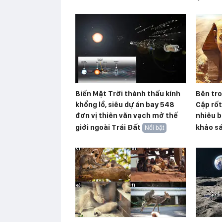
Biến Mặt Trời thành thấu kính
Bên tr
khổng lồ, siêu dự án bay 548
Cập rố
đơn vị thiên văn vạch mở thế
nhiêu b
giới ngoài Trái Đất
khảo s
Nổi bật