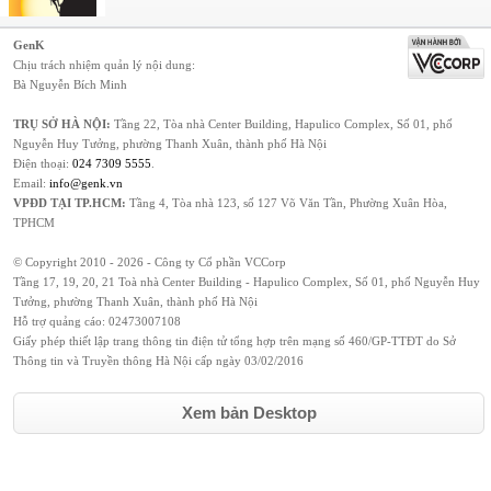
GenK
Chịu trách nhiệm quản lý nội dung:
Bà Nguyễn Bích Minh
TRỤ SỞ HÀ NỘI:
Tầng 22, Tòa nhà Center Building, Hapulico Complex, Số 01, phố
Nguyễn Huy Tưởng, phường Thanh Xuân, thành phố Hà Nội
Điện thoại:
024 7309 5555
.
Email:
info@genk.vn
VPĐD TẠI TP.HCM:
Tầng 4, Tòa nhà 123, số 127 Võ Văn Tần, Phường Xuân Hòa,
TPHCM
© Copyright 2010 - 2026 - Công ty Cổ phần VCCorp
Tầng 17, 19, 20, 21 Toà nhà Center Building - Hapulico Complex, Số 01, phố Nguyễn Huy
Tưởng, phường Thanh Xuân, thành phố Hà Nội
Hỗ trợ quảng cáo:
02473007108
Giấy phép thiết lập trang thông tin điện tử tổng hợp trên mạng số 460/GP-TTĐT do Sở
Thông tin và Truyền thông Hà Nội cấp ngày 03/02/2016
Xem bản Desktop