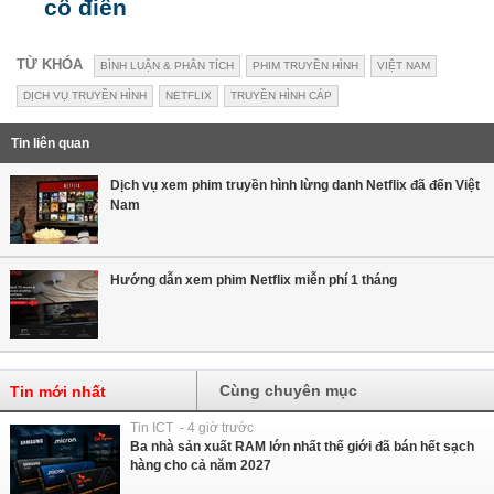
cổ điển
TỪ KHÓA
BÌNH LUẬN & PHÂN TÍCH
PHIM TRUYỀN HÌNH
VIỆT NAM
DỊCH VỤ TRUYỀN HÌNH
NETFLIX
TRUYỀN HÌNH CÁP
Tin liên quan
Dịch vụ xem phim truyền hình lừng danh Netflix đã đến Việt
Nam
Hướng dẫn xem phim Netflix miễn phí 1 tháng
Cùng chuyên mục
Tin mới nhất
Tin ICT - 4 giờ trước
Ba nhà sản xuất RAM lớn nhất thế giới đã bán hết sạch
hàng cho cả năm 2027