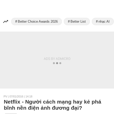
Better Choice Awards 2026
Better List
nhạc AI
PV
|
07/01/2016 | 14:18
Netflix - Người cách mạng hay kẻ phá
bĩnh nền điện ảnh đương đại?