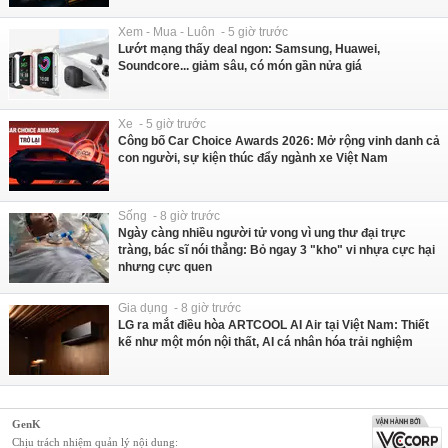
Xem - Mua - Luôn - 5 giờ trước
Lướt mạng thấy deal ngon: Samsung, Huawei,
Soundcore... giảm sâu, có món gần nửa giá
Xe - 5 giờ trước
Công bố Car Choice Awards 2026: Mở rộng vinh danh cả
con người, sự kiện thúc đẩy ngành xe Việt Nam
Sống - 8 giờ trước
Ngày càng nhiều người tử vong vì ung thư đại trực
tràng, bác sĩ nói thẳng: Bỏ ngay 3 "kho" vi nhựa cực hại
nhưng cực quen
Gia dụng - 8 giờ trước
LG ra mắt điều hòa ARTCOOL AI Air tại Việt Nam: Thiết
kế như một món nội thất, AI cá nhân hóa trải nghiệm
GenK
Chịu trách nhiệm quản lý nội dung: