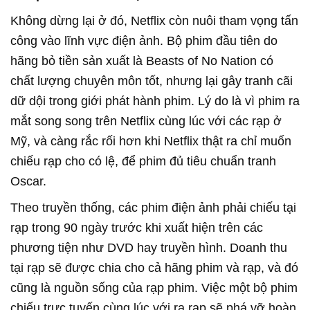
Không dừng lại ở đó, Netflix còn nuôi tham vọng tấn
công vào lĩnh vực điện ảnh. Bộ phim đầu tiên do
hãng bỏ tiền sản xuất là Beasts of No Nation có
chất lượng chuyên môn tốt, nhưng lại gây tranh cãi
dữ dội trong giới phát hành phim. Lý do là vì phim ra
mắt song song trên Netflix cùng lúc với các rạp ở
Mỹ, và càng rắc rối hơn khi Netflix thật ra chỉ muốn
chiếu rạp cho có lệ, để phim đủ tiêu chuẩn tranh
Oscar.
Theo truyền thống, các phim điện ảnh phải chiếu tại
rạp trong 90 ngày trước khi xuất hiện trên các
phương tiện như DVD hay truyền hình. Doanh thu
tại rạp sẽ được chia cho cả hãng phim và rạp, và đó
cũng là nguồn sống của rạp phim. Việc một bộ phim
chiếu trực tuyến cùng lúc với ra rạp sẽ phá vỡ hoàn