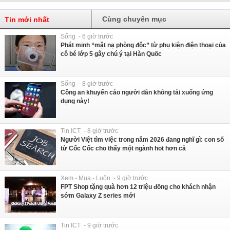
Cùng chuyên mục
Tin mới nhất
Sống - 6 giờ trước
Phát minh “mặt nạ phòng độc” từ phụ kiện điện thoại của
cô bé lớp 5 gây chú ý tại Hàn Quốc
Sống - 8 giờ trước
Công an khuyến cáo người dân không tải xuống ứng
dụng này!
Tin ICT - 8 giờ trước
Người Việt tìm việc trong năm 2026 đang nghĩ gì: con số
từ Cốc Cốc cho thấy một ngành hot hơn cả
Xem - Mua - Luôn - 9 giờ trước
FPT Shop tặng quà hơn 12 triệu đồng cho khách nhận
sớm Galaxy Z series mới
Tin ICT - 9 giờ trước