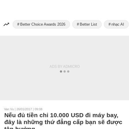
Better Choice Awards 2026
Better List
nhạc AI
Van Vu
|
26/01/2017 | 09:08
Nếu đủ tiền chi 10.000 USD đi máy bay,
đây là những thứ đẳng cấp bạn sẽ được
tận hưởng