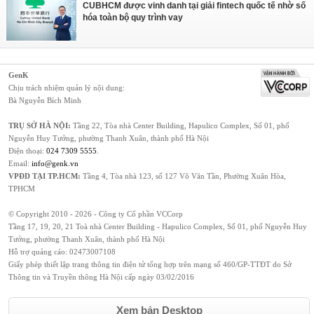
CUBHCM được vinh danh tại giải fintech quốc tế nhờ số
hóa toàn bộ quy trình vay
GenK
Chịu trách nhiệm quản lý nội dung:
Bà Nguyễn Bích Minh
TRỤ SỞ HÀ NỘI:
Tầng 22, Tòa nhà Center Building, Hapulico Complex, Số 01, phố
Nguyễn Huy Tưởng, phường Thanh Xuân, thành phố Hà Nội
Điện thoại:
024 7309 5555
.
Email:
info@genk.vn
VPĐD TẠI TP.HCM:
Tầng 4, Tòa nhà 123, số 127 Võ Văn Tần, Phường Xuân Hòa,
TPHCM
© Copyright 2010 - 2026 - Công ty Cổ phần VCCorp
Tầng 17, 19, 20, 21 Toà nhà Center Building - Hapulico Complex, Số 01, phố Nguyễn Huy
Tưởng, phường Thanh Xuân, thành phố Hà Nội
Hỗ trợ quảng cáo:
02473007108
Giấy phép thiết lập trang thông tin điện tử tổng hợp trên mạng số 460/GP-TTĐT do Sở
Thông tin và Truyền thông Hà Nội cấp ngày 03/02/2016
Xem bản Desktop