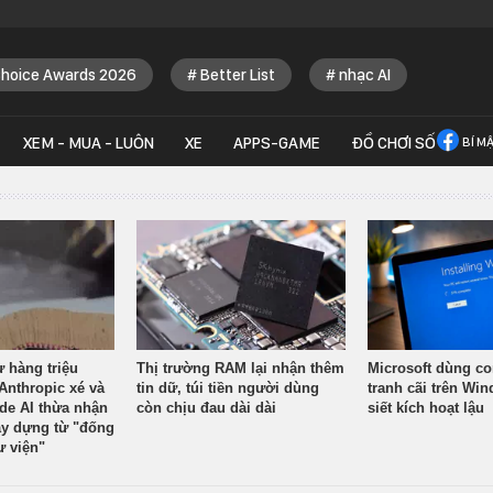
Choice Awards 2026
Better List
nhạc AI
XEM - MUA - LUÔN
XE
APPS-GAME
ĐỒ CHƠI SỐ
BÍ M
ừ hàng triệu
Thị trường RAM lại nhận thêm
Microsoft dùng co
Anthropic xé và
tin dữ, túi tiền người dùng
tranh cãi trên Wi
ude AI thừa nhận
còn chịu đau dài dài
siết kích hoạt lậu
y dựng từ "đống
ư viện"