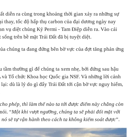
t diễn ra cùng trong khoảng thời gian xảy ra những sự
ại thay, tốc độ hấp thụ carbon của đại dương ngày nay
an vụ diệt chủng Kỷ Permi - Tam Điệp diễn ra. Vào cái
sống trên bề mặt Trái Đất đã bị tuyệt diệt.
ủa chúng ta đang đứng bên bờ vực của đợt tăng phản ứng
 tầm thường gì để chúng ta xem nhẹ, bởi đứng sau hậu
 và Tổ chức Khoa học Quốc gia NSF. Và những lời cảnh
ại: dù là lý do gì đẩy Trái Đất tới cận bờ vực nguy hiểm,
.
cho phép, thì làm thế nào ta tới được điểm này chẳng còn
nói. “
Một khi vượt ngưỡng, chúng ta sẽ phải đối mặt với
 nó sẽ tự vận hành theo cách ta không kiểm soát được
”.