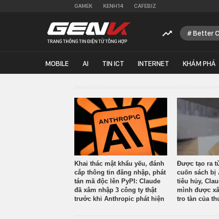
GAMEK
KENH14
CAFEBIZ
Better 
MOBILE
AI
TIN ICT
INTERNET
KHÁM PHÁ
Khai thác mật khẩu yếu, đánh
Được tạo ra t
cắp thông tin đăng nhập, phát
cuốn sách bị 
tán mã độc lên PyPI: Claude
tiêu hủy, Cla
đã xâm nhập 3 công ty thật
mình được xâ
trước khi Anthropic phát hiện
tro tàn của th