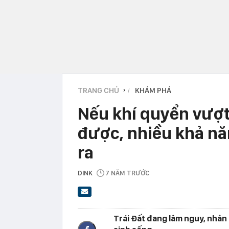
TRANG CHỦ
KHÁM PHÁ
›
Nếu khí quyển vượ
được, nhiều khả nă
ra
DINK
7 NĂM TRƯỚC
Trái Đất đang lâm nguy, nhân 