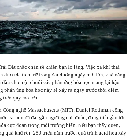
ái Đất chắc chắn sẽ khiến bạn lo lắng. Việc xả khí thải
 dioxide tích trữ trong đại dương ngày một lớn, khả năng
ởi đầu cho một chuỗi các phản ứng hóa học mang lại hậu
g phản ứng hóa học này sẽ xảy ra ngay trước thời điểm
g trên quy mô lớn.
iện Công nghệ Massachusetts (MIT), Daniel Rothman công
mức carbon đã đạt gần ngưỡng cực điểm, đang tiến gần tới
hóa cực đoan trong môi trường biển. Nếu bạn thấy quen,
ng quá khứ rồi: 250 triệu năm trước, quá trình acid hóa xảy