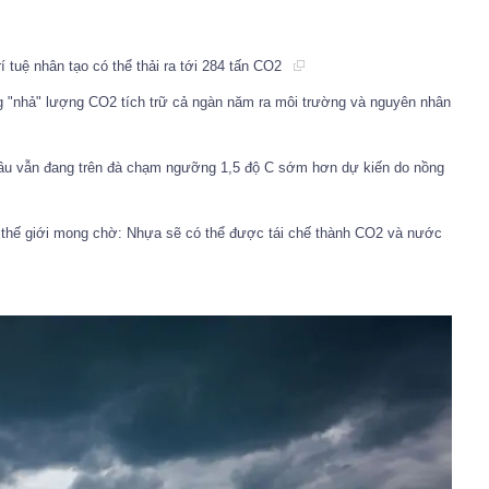
í tuệ nhân tạo có thể thải ra tới 284 tấn CO2
ng "nhả" lượng CO2 tích trữ cả ngàn năm ra môi trường và nguyên nhân
 cầu vẫn đang trên đà chạm ngưỡng 1,5 độ C sớm hơn dự kiến do nồng
hế giới mong chờ: Nhựa sẽ có thể được tái chế thành CO2 và nước