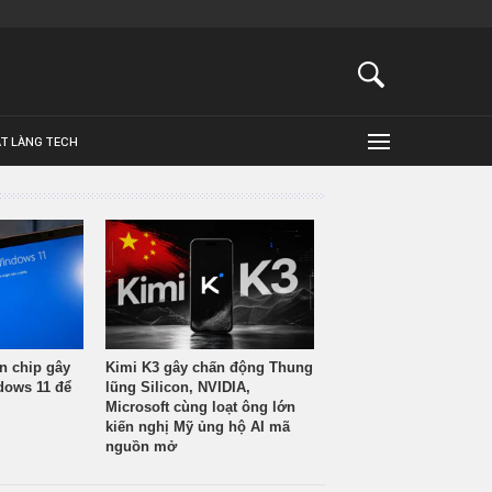
ẬT LÀNG TECH
n chip gây
Kimi K3 gây chấn động Thung
ndows 11 để
lũng Silicon, NVIDIA,
Microsoft cùng loạt ông lớn
kiến nghị Mỹ ủng hộ AI mã
nguồn mở