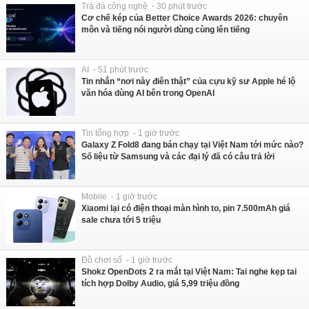
Trà đá công nghệ - 30 phút trước
Cơ chế kép của Better Choice Awards 2026: chuyên
môn và tiếng nói người dùng cùng lên tiếng
AI - 51 phút trước
Tin nhắn “nơi này điên thật” của cựu kỹ sư Apple hé lộ
văn hóa dùng AI bên trong OpenAI
Tin tổng hợp - 1 giờ trước
Galaxy Z Fold8 đang bán chạy tại Việt Nam tới mức nào?
Số liệu từ Samsung và các đại lý đã có câu trả lời
Mobile - 1 giờ trước
Xiaomi lại có điện thoại màn hình to, pin 7.500mAh giá
sale chưa tới 5 triệu
Đồ chơi số - 1 giờ trước
Shokz OpenDots 2 ra mắt tại Việt Nam: Tai nghe kẹp tai
tích hợp Dolby Audio, giá 5,99 triệu đồng