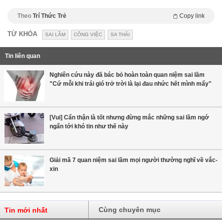
Theo
Trí Thức Trẻ
Copy link
TỪ KHÓA
SAI LẦM
CÔNG VIỆC
SA THẢI
Tin liên quan
Nghiên cứu này đã bác bỏ hoàn toàn quan niệm sai lầm
"Cứ mỗi khi trái gió trở trời là lại đau nhức hết mình mẩy"
[Vui] Cẩn thận là tốt nhưng đừng mắc những sai lầm ngớ
ngẩn tới khó tin như thế này
Giải mã 7 quan niệm sai lầm mọi người thường nghĩ về vắc-
xin
Cùng chuyên mục
Tin mới nhất