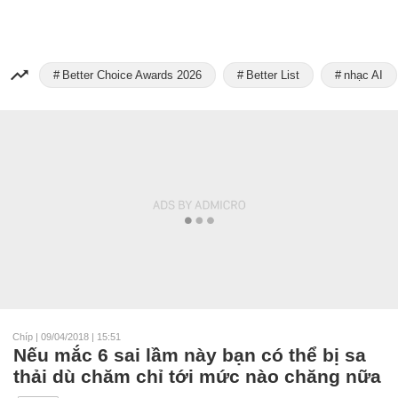
Better Choice Awards 2026
Better List
nhạc AI
Chíp
|
09/04/2018 | 15:51
Nếu mắc 6 sai lầm này bạn có thể bị sa
thải dù chăm chỉ tới mức nào chăng nữa