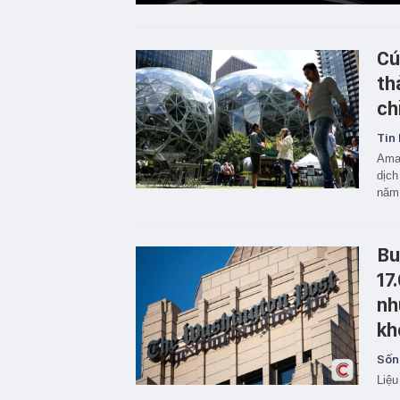
Cú
th
ch
Tin 
Amaz
dịch
năm
Bu
17
nh
kh
Sốn
Liệu