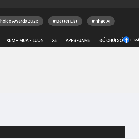
Choice Awards 2026
Better List
nhạc AI
XEM - MUA - LUÔN
XE
APPS-GAME
ĐỒ CHƠI SỐ
BÍ M