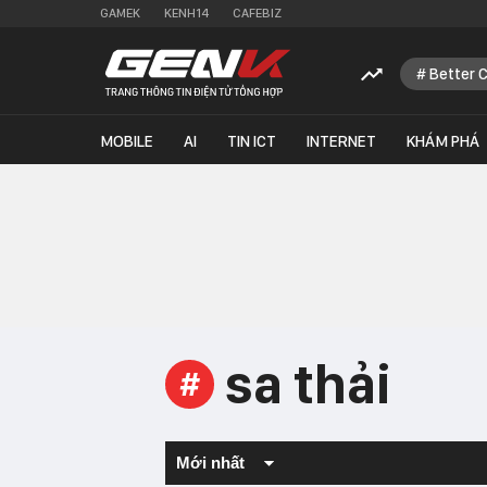
GAMEK
KENH14
CAFEBIZ
Better 
MOBILE
AI
TIN ICT
INTERNET
KHÁM PHÁ
sa thải
#
Mới nhất