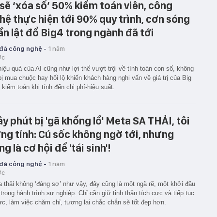
 sẽ ‘xóa sổ’ 50% kiểm toán viên, công
hệ thực hiện tới 90% quy trình, cơn sóng
ần lật đổ Big4 trong ngành đã tới
 đá công nghệ -
1 năm
ớc
iệu quả của AI cũng như lợi thế vượt trội về tính toán con số, không
bị mua chuộc hay hối lộ khiến khách hàng nghi vấn về giá trị của Big
 kiểm toán khi tính đến chi phí-hiệu suất.
ây phút bị 'gã khổng lồ' Meta SA THẢI, tôi
ng tỉnh: Cú sốc không ngờ tới, nhưng
ng là cơ hội để 'tái sinh'!
 đá công nghệ -
1 năm
ớc
a thải không ‘đáng sợ’ như vậy, đây cũng là một ngã rẽ, một khởi đầu
trong hành trình sự nghiệp. Chỉ cần giữ tinh thần tích cực và tiếp tục
ực, làm việc chăm chỉ, tương lai chắc chắn sẽ tốt đẹp hơn.