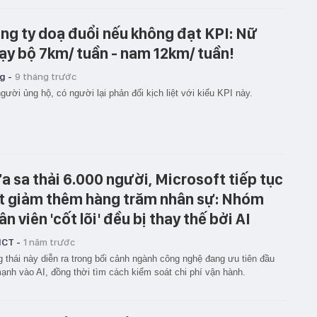
ng ty doạ đuổi nếu không đạt KPI: Nữ
ạy bộ 7km/ tuần - nam 12km/ tuần!
g -
9 tháng trước
gười ủng hộ, có người lại phản đối kịch liệt với kiểu KPI này.
a sa thải 6.000 người, Microsoft tiếp tục
t giảm thêm hàng trăm nhân sự: Nhóm
ân viên 'cốt lõi' đều bị thay thế bởi AI
ICT -
1 năm trước
 thái này diễn ra trong bối cảnh ngành công nghệ đang ưu tiên đầu
ạnh vào AI, đồng thời tìm cách kiểm soát chi phí vận hành.