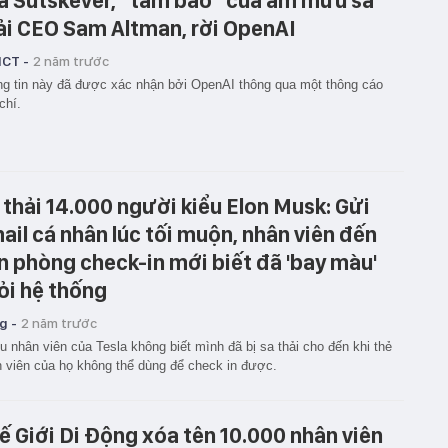
ya Sutskever, “tâm bão” của âm mưu sa
ải CEO Sam Altman, rời OpenAI
ICT -
2 năm trước
g tin này đã được xác nhận bởi OpenAI thông qua một thông cáo
chí.
 thải 14.000 người kiểu Elon Musk: Gửi
ail cá nhân lúc tối muộn, nhân viên đến
n phòng check-in mới biết đã 'bay màu'
ỏi hệ thống
g -
2 năm trước
u nhân viên của Tesla không biết mình đã bị sa thải cho đến khi thẻ
 viên của họ không thể dùng để check in được.
ế Giới Di Động xóa tên 10.000 nhân viên