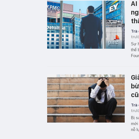
AI
ng
th
Trà
trư
Sự h
thể 
Four
Gi
bừ
cũ
Trà
trư
Bị s
mới 
nỗ l