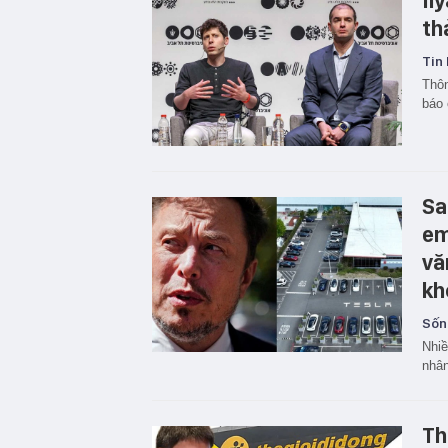
Il
th
Tin 
Thôn
báo 
Sa
em
vă
kh
Sốn
Nhiề
nhân
Th