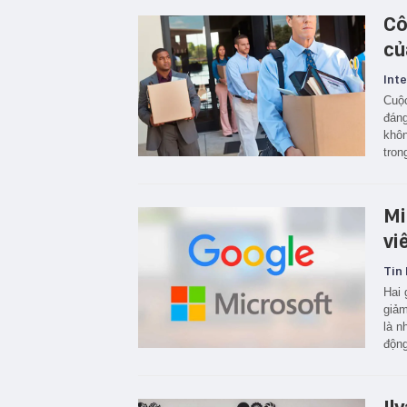
Cô
của
Inte
Cuộc
đáng
khôn
tron
Mi
vi
Tin 
Hai 
giảm
là n
động