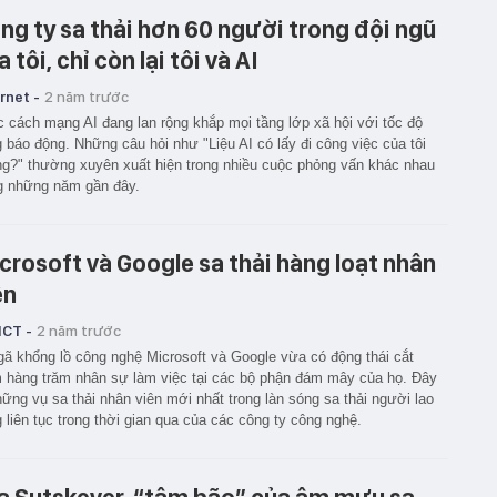
ng ty sa thải hơn 60 người trong đội ngũ
 tôi, chỉ còn lại tôi và AI
rnet -
2 năm trước
 cách mạng AI đang lan rộng khắp mọi tầng lớp xã hội với tốc độ
 báo động. Những câu hỏi như "Liệu AI có lấy đi công việc của tôi
g?" thường xuyên xuất hiện trong nhiều cuộc phỏng vấn khác nhau
g những năm gần đây.
crosoft và Google sa thải hàng loạt nhân
ên
ICT -
2 năm trước
gã khổng lồ công nghệ Microsoft và Google vừa có động thái cắt
 hàng trăm nhân sự làm việc tại các bộ phận đám mây của họ. Đây
hững vụ sa thải nhân viên mới nhất trong làn sóng sa thải người lao
 liên tục trong thời gian qua của các công ty công nghệ.