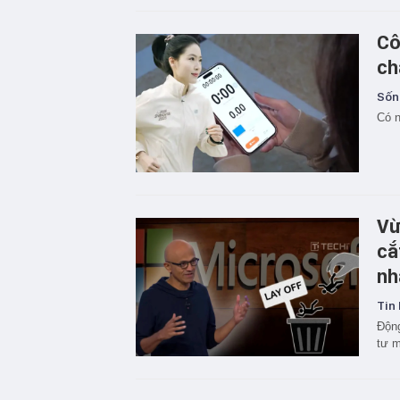
Cô
ch
Sốn
Có n
Vừ
cắ
nh
Tin 
Động
tư m