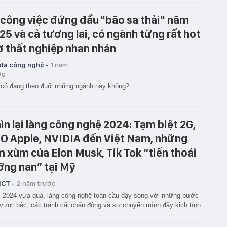
 công việc đứng đầu "bão sa thải" năm
25 và cả tương lai, có ngành từng rất hot
ờ thất nghiệp nhan nhản
 đá công nghệ -
1 năm
ớc
có đang theo đuổi những ngành này không?
ìn lại làng công nghệ 2024: Tạm biệt 2G,
O Apple, NVIDIA đến Việt Nam, những
m xùm của Elon Musk, Tik Tok “tiến thoái
ỡng nan” tại Mỹ
ICT -
2 năm trước
2024 vừa qua, làng công nghệ toàn cầu dậy sóng với những bước
 vượt bậc, các tranh cãi chấn động và sự chuyển mình đầy kịch tính.