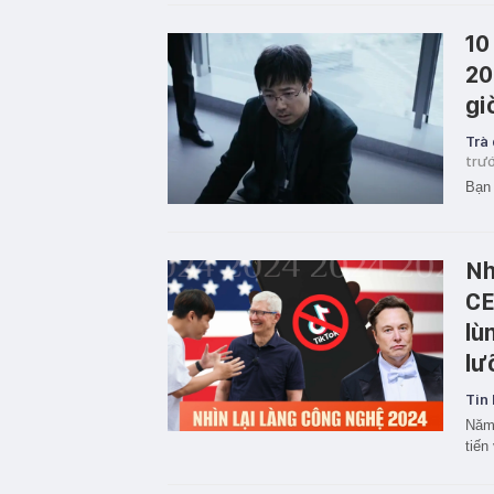
10
20
gi
Trà
trư
Bạn 
Nh
CE
lù
lư
Tin 
Năm 
tiến