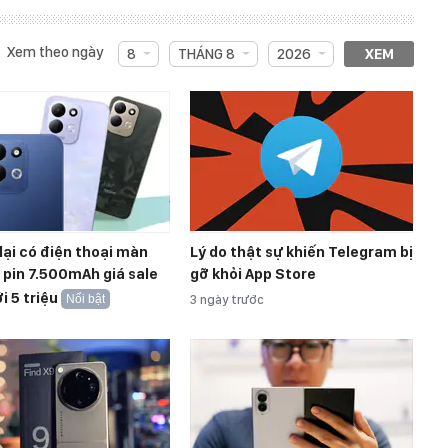
Xem theo ngày
8
THÁNG 8
2026
XEM
lại có điện thoại màn
Lý do thật sự khiến Telegram bị
, pin 7.500mAh giá sale
gỡ khỏi App Store
i 5 triệu
Nổi bật
3 ngày trước