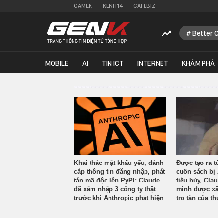
GAMEK
KENH14
CAFEBIZ
Better 
MOBILE
AI
TIN ICT
INTERNET
KHÁM PHÁ
Khai thác mật khẩu yếu, đánh
Được tạo ra t
cắp thông tin đăng nhập, phát
cuốn sách bị 
tán mã độc lên PyPI: Claude
tiêu hủy, Cla
đã xâm nhập 3 công ty thật
mình được xâ
trước khi Anthropic phát hiện
tro tàn của th