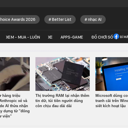
Choice Awards 2026
Better List
nhạc AI
XEM - MUA - LUÔN
XE
APPS-GAME
ĐỒ CHƠI SỐ
BÍ M
ừ hàng triệu
Thị trường RAM lại nhận thêm
Microsoft dùng co
Anthropic xé và
tin dữ, túi tiền người dùng
tranh cãi trên Wi
ude AI thừa nhận
còn chịu đau dài dài
siết kích hoạt lậu
y dựng từ "đống
ư viện"