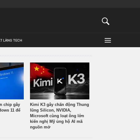
ẬT LÀNG TECH
n chip gây
Kimi K3 gây chấn động Thung
ndows 11 để
lũng Silicon, NVIDIA,
Microsoft cùng loạt ông lớn
kiến nghị Mỹ ủng hộ AI mã
nguồn mở