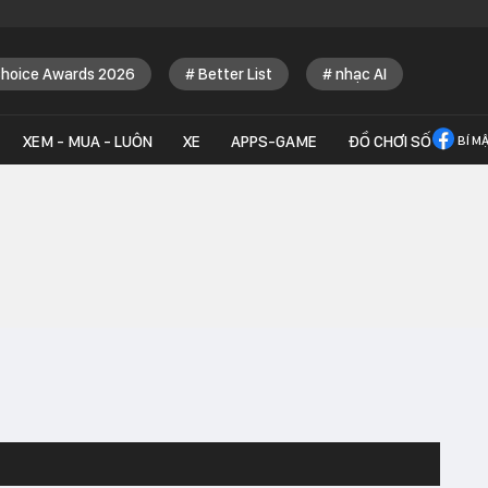
Choice Awards 2026
Better List
nhạc AI
XEM - MUA - LUÔN
XE
APPS-GAME
ĐỒ CHƠI SỐ
BÍ M