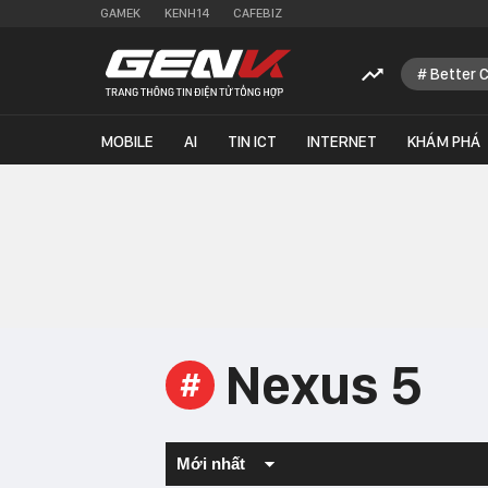
GAMEK
KENH14
CAFEBIZ
Better 
MOBILE
AI
TIN ICT
INTERNET
KHÁM PHÁ
Nexus 5
#
Mới nhất