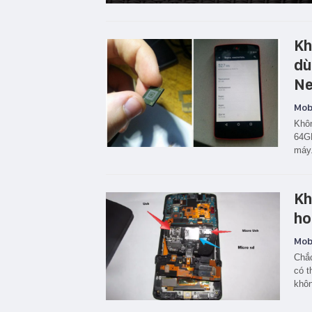
Kh
dù
Ne
Mobi
Khôn
64GB
máy.
Kh
ho
Mobi
Chắc
có t
khôn