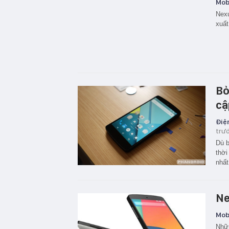
Mobi
Nexu
xuất
Bỏ
cậ
Điện
trư
Dù b
thời
nhất
Ne
Mobi
Nhữn