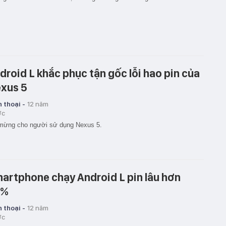
droid L khắc phục tận gốc lỗi hao pin của
xus 5
 thoại -
12 năm
ớc
 mừng cho người sử dụng Nexus 5.
artphone chạy Android L pin lâu hơn
6%
 thoại -
12 năm
ớc