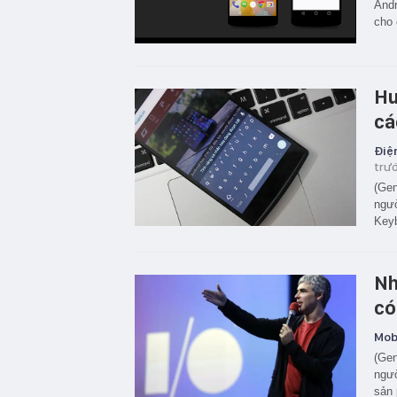
Andr
cho 
Hư
cá
Điện
trư
(Gen
ngườ
Keyb
Nh
có
Mobi
(Gen
ngườ
sản 