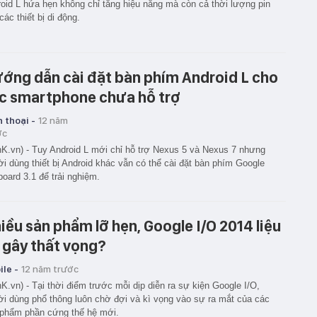
oid L hứa hẹn không chỉ tăng hiệu năng mà còn cả thời lượng pin
các thiết bị di động.
ớng dẫn cài đặt bàn phím Android L cho
c smartphone chưa hỗ trợ
 thoại -
12 năm
ớc
K.vn) - Tuy Android L mới chỉ hỗ trợ Nexus 5 và Nexus 7 nhưng
i dùng thiết bị Android khác vẫn có thể cài đặt bàn phím Google
oard 3.1 để trải nghiệm.
iều sản phẩm lỡ hẹn, Google I/O 2014 liệu
 gây thất vọng?
le -
12 năm trước
K.vn) - Tại thời điểm trước mỗi dịp diễn ra sự kiện Google I/O,
i dùng phổ thông luôn chờ đợi và kì vọng vào sự ra mắt của các
phẩm phần cứng thế hệ mới.