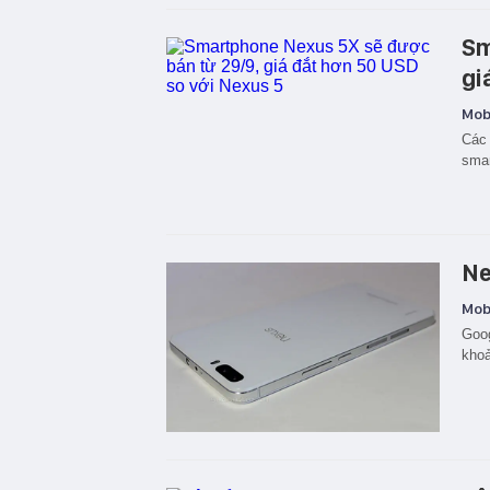
Sm
gi
Mobi
Các 
sma
Ne
Mobi
Goog
khoả