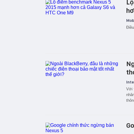
Lộ
hơ
Mobi
Điều
Ng
th
Inte
Với 
nhân
thôn
Go