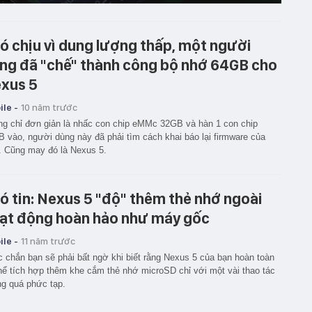
ó chịu vì dung lượng thấp, một người
ng đã "chế" thành công bộ nhớ 64GB cho
xus 5
le -
10 năm trước
g chỉ đơn giản là nhấc con chip eMMc 32GB và hàn 1 con chip
 vào, người dùng này đã phải tìm cách khai báo lại firmware của
 Cũng may đó là Nexus 5.
ó tin: Nexus 5 "độ" thêm thẻ nhớ ngoài
ạt động hoàn hảo như máy gốc
le -
11 năm trước
 chắn bạn sẽ phải bất ngờ khi biết rằng Nexus 5 của bạn hoàn toàn
hể tích hợp thêm khe cắm thẻ nhớ microSD chỉ với một vài thao tác
g quá phức tạp.