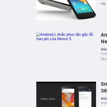
này.
An
Ne
Điện
trư
Tin
Sm
3
Điện
trư