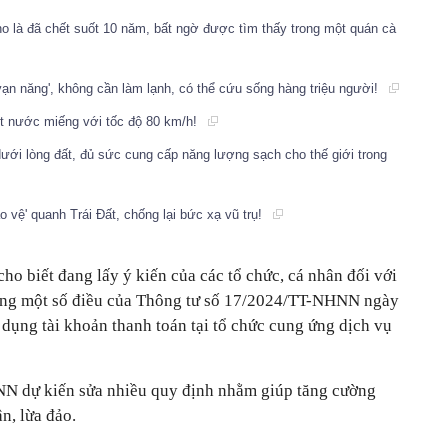
 là đã chết suốt 10 năm, bất ngờ được tìm thấy trong một quán cà
vạn năng', không cần làm lạnh, có thể cứu sống hàng triệu người!
iọt nước miếng với tốc độ 80 km/h!
dưới lòng đất, đủ sức cung cấp năng lượng sạch cho thế giới trong
o vệ' quanh Trái Đất, chống lại bức xạ vũ trụ!
o biết đang lấy ý kiến của các tổ chức, cá nhân đối với
sung một số điều của Thông tư số 17/2024/TT-NHNN ngày
dụng tài khoản thanh toán tại tổ chức cung ứng dịch vụ
N dự kiến sửa nhiều quy định nhằm giúp tăng cường
ận, lừa đảo.