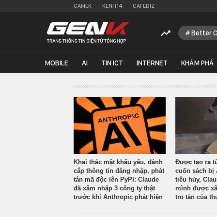
GAMEK
KENH14
CAFEBIZ
Better 
MOBILE
AI
TIN ICT
INTERNET
KHÁM PHÁ
Khai thác mật khẩu yếu, đánh
Được tạo ra t
cắp thông tin đăng nhập, phát
cuốn sách bị 
tán mã độc lên PyPI: Claude
tiêu hủy, Cla
đã xâm nhập 3 công ty thật
mình được xâ
trước khi Anthropic phát hiện
tro tàn của th