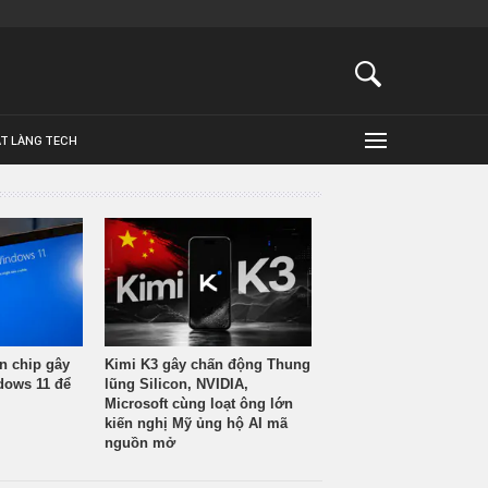
ẬT LÀNG TECH
n chip gây
Kimi K3 gây chấn động Thung
ndows 11 để
lũng Silicon, NVIDIA,
Microsoft cùng loạt ông lớn
kiến nghị Mỹ ủng hộ AI mã
nguồn mở