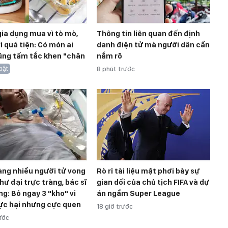
ia dụng mua vì tò mò,
Thông tin liên quan đến định
vì quá tiện: Có món ai
danh điện tử mà người dân cần
ũng tấm tắc khen "chân
nắm rõ
bật
8 phút trước
àng nhiều người tử vong
Rò rỉ tài liệu mật phơi bày sự
thư đại trực tràng, bác sĩ
gian dối của chủ tịch FIFA và dự
ng: Bỏ ngay 3 "kho" vi
án ngầm Super League
ực hại nhưng cực quen
18 giờ trước
rước