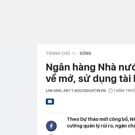
TRANG CHỦ
SỐNG
›
Ngân hàng Nhà nướ
về mở, sử dụng tài
LAN ANH
, ANTT.NGUOIDUATIN.VN
1 NĂM TRƯ
Theo Dự thảo mới công bố, N
cường quản lý rủi ro, ngăn chặ