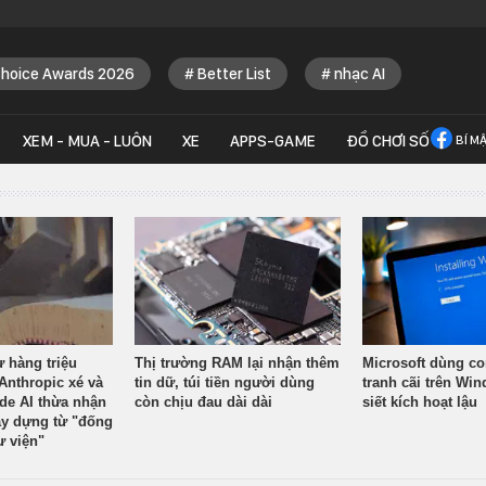
Choice Awards 2026
Better List
nhạc AI
XEM - MUA - LUÔN
XE
APPS-GAME
ĐỒ CHƠI SỐ
BÍ M
ừ hàng triệu
Thị trường RAM lại nhận thêm
Microsoft dùng co
Anthropic xé và
tin dữ, túi tiền người dùng
tranh cãi trên Wi
ude AI thừa nhận
còn chịu đau dài dài
siết kích hoạt lậu
y dựng từ "đống
ư viện"