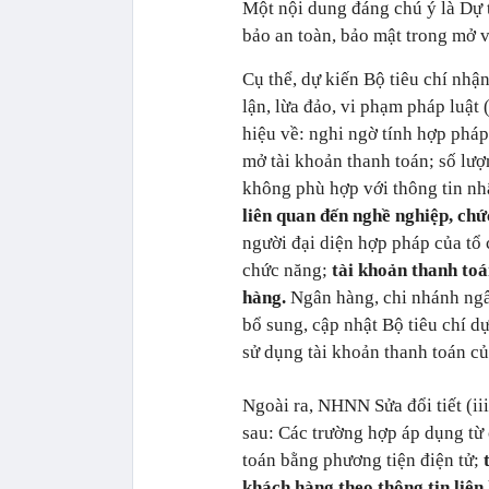
Một nội dung đáng chú ý là Dự 
bảo an toàn, bảo mật trong mở 
Cụ thể, dự kiến Bộ tiêu chí nhậ
lận, lừa đảo, vi phạm pháp luật 
hiệu về: nghi ngờ tính hợp pháp, 
mở tài khoản thanh toán; số lượn
không phù hợp với thông tin nh
liên quan đến nghề nghiệp, ch
người đại diện hợp pháp của tổ
chức năng;
tài khoản thanh toá
hàng.
Ngân hàng, chi nhánh ngâ
bổ sung, cập nhật Bộ tiêu chí dựa
sử dụng tài khoản thanh toán c
Ngoài ra, NHNN Sửa đổi tiết (ii
sau: Các trường hợp áp dụng từ 
toán bằng phương tiện điện tử;
khách hàng theo thông tin liê