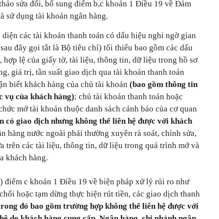
thảo sửa đổi, bổ sung điểm b,c khoản 1 Điều 19 về Đảm
và sử dụng tài khoản ngân hàng.
n diện các tài khoản thanh toán có dấu hiệu nghi ngờ gian
(sau đây gọi tắt là Bộ tiêu chí) tối thiểu bao gồm các dấu
hợp lệ của giấy tờ, tài liệu, thông tin, dữ liệu trong hồ sơ
g, giá trị, tần suất giao dịch qua tài khoản thanh toán
ận biết khách hàng của chủ tài khoản
(bao gồm thông tin
ức vụ của khách hàng)
; chủ tài khoản thanh toán hoặc
 chức mở tài khoản thuộc danh sách cảnh báo của cơ quan
n có giao dịch nhưng không thể liên hệ được với khách
n hàng nước ngoài phải thường xuyên rà soát, chỉnh sửa,
 trên các tài liệu, thông tin, dữ liệu trong quá trình mở và
ủa khách hàng.
i) điểm c khoản 1 Điều 19 về biện pháp xử lý rủi ro như
chối hoặc tạm dừng thực hiện rút tiền, các giao dịch thanh
trong đó bao gồm trường hợp không thể liên hệ được với
n hệ do khách hàng cung cấp. Ngân hàng, chi nhánh ngân