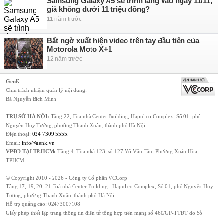
Samsung Galaxy A5 sẽ trình làng vào ngày 11/11,
giá không dưới 11 triệu đồng?
11 năm trước
Bất ngờ xuất hiện video trên tay đầu tiên của
Motorola Moto X+1
12 năm trước
GenK
Chịu trách nhiệm quản lý nội dung:
Bà Nguyễn Bích Minh
TRỤ SỞ HÀ NỘI:
Tầng 22, Tòa nhà Center Building, Hapulico Complex, Số 01, phố
Nguyễn Huy Tưởng, phường Thanh Xuân, thành phố Hà Nội
Điện thoại:
024 7309 5555
.
Email:
info@genk.vn
VPĐD TẠI TP.HCM:
Tầng 4, Tòa nhà 123, số 127 Võ Văn Tần, Phường Xuân Hòa,
TPHCM
© Copyright 2010 - 2026 - Công ty Cổ phần VCCorp
Tầng 17, 19, 20, 21 Toà nhà Center Building - Hapulico Complex, Số 01, phố Nguyễn Huy
Tưởng, phường Thanh Xuân, thành phố Hà Nội
Hỗ trợ quảng cáo:
02473007108
Giấy phép thiết lập trang thông tin điện tử tổng hợp trên mạng số 460/GP-TTĐT do Sở