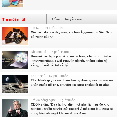
Cùng chuyên mục
Tin mới nhất
Tin ICT - 14 phút trước
Giá card đồ họa dậy sóng ở châu Á, game thủ Việt Nam
có “dính bão”?
Đồ chơi số - 27 phút trước
Huawei bán laptop mới có màn chống nhìn trộm xịn hơn
"thương hiệu S": Giữ nguyên độ nét, không giảm độ
sáng, có nút bật tắt vật lý
Khám phá - 44 phút trước
Elon Musk gây ra va chạm tương đương một vụ nổ của
3 tấn thuốc nổ TNT, chuyên gia Nga: Thiếu sót từ đầu
Trà đá công nghệ - 1 giờ trước
CEO Nvidia: "Đây là thời điểm tốt nhất lịch sử để khởi
nghiệp", nhiều người thất bại chỉ vì mắc kẹt ở 1 ĐIỀU ai
cũng hiểu nhưng ít khi vượt qua được