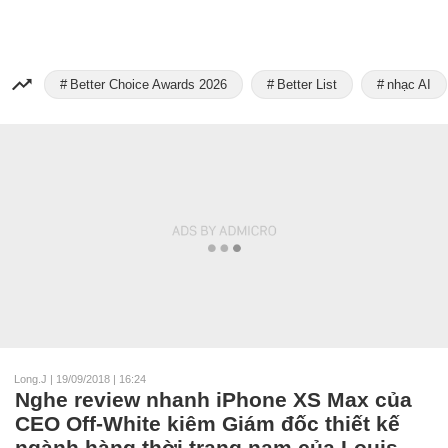
Better Choice Awards 2026
Better List
nhạc AI
Long.J
|
19/09/2018 | 16:24
Nghe review nhanh iPhone XS Max của
CEO Off-White kiêm Giám đốc thiết kế
ngành hàng thời trang nam của Louis