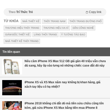
Theo
Trí Thức Trẻ
Copy link
TỪ KHÓA
NHÀ THIẾT KẾ
THỜI TRANG NAM
THỜI TRANG ĐƯỜNG PHỐ
THƯƠNG HIỆU THỜI TRANG
THƯƠNG HIỆU XA XỈ
DÂN CÔNG NGHỆ
GIÁM ĐỐC THIẾT KẾ
LÀNG THỜI TRANG
Ý TƯỞNG TÁO BẠO
NHÀ THIẾT KẾ THỜI TRANG
Tin liên quan
Nếu cầm iPhone XS Max 512 GB giá gần 40 triệu vẫn chưa
đủ sang, hãy ốp vào lưng nó những chiếc case đắt đỏ này
iPhone XS và XS Max năm nay không bị khan hàng, giá
xách tay liệu có hạ nhiệt?
iPhone 2018 không chỉ đắt đỏ mà tiền sửa chữa cũng tốn
kém, giá sửa iPhone XS Max bằng tiền mua iPhone 8