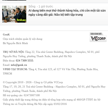
Sống - 1 giờ trước
AI đang biến mọi thứ thành hàng hóa, chỉ còn một tài sản
ngày càng đắt giá: Não bộ biết tập trung
GenK
Chịu trách nhiệm quản lý nội dung:
Bà Nguyễn Bích Minh
TRỤ SỞ HÀ NỘI:
Tầng 22, Tòa nhà Center Building, Hapulico Complex, Số 01, phố
Nguyễn Huy Tưởng, phường Thanh Xuân, thành phố Hà Nội
Điện thoại:
024 7309 5555
.
Email:
info@genk.vn
VPĐD TẠI TP.HCM:
Tầng 4, Tòa nhà 123, số 127 Võ Văn Tần, Phường Xuân Hòa,
TPHCM
© Copyright 2010 - 2026 - Công ty Cổ phần VCCorp
Tầng 17, 19, 20, 21 Toà nhà Center Building - Hapulico Complex, Số 01, phố Nguyễn Huy
Tưởng, phường Thanh Xuân, thành phố Hà Nội
Hỗ trợ quảng cáo:
02473007108
Giấy phép thiết lập trang thông tin điện tử tổng hợp trên mạng số 460/GP-TTĐT do Sở
Thông tin và Truyền thông Hà Nội cấp ngày 03/02/2016