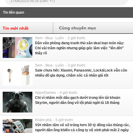
27/06/2025 09:26 (GMT +7)
Tin liên quan
Cùng chuyên mục
Tin mới nhất
Xem - Mua - Luôn - 2 giờ trước
Dân văn phòng đang tranh thủ săn deal loạt món này:
Chỉ vài trăm nghìn nhưng giúp góc làm việc "lên đời"
thấy rõ
Xem - Mua - Luôn - 3 giờ trước
Sale chưa hết: Xiaomi, Panasonic, Lock&Lock vẫn còn
nhiều đồ gia dụng, chăm sóc cá nhân giá tốt
Apps/Games - 4 giờ trước
Chỉ vì nhầm một dấu gạch dưới trong tên tài khoản
Skyrim, người đàn ông vô tội phải ngồi tù 18 tháng
Khám phá - 5 giờ trước
Vứt nhầm tấm vé số trúng hơn 30 tỷ đồng vào thùng rác,
người đàn ông khiến cả công ty vệ sinh phải mất 2 ngày