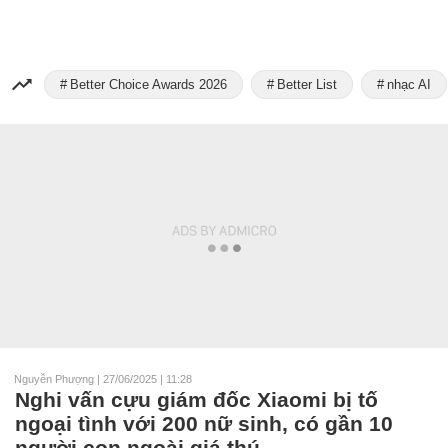
Better Choice Awards 2026
Better List
nhạc AI
Nguyễn Phượng
|
27/06/2025 | 11:28
Nghi vấn cựu giám đốc Xiaomi bị tố
ngoại tình với 200 nữ sinh, có gần 10
người con ngoài giá thú