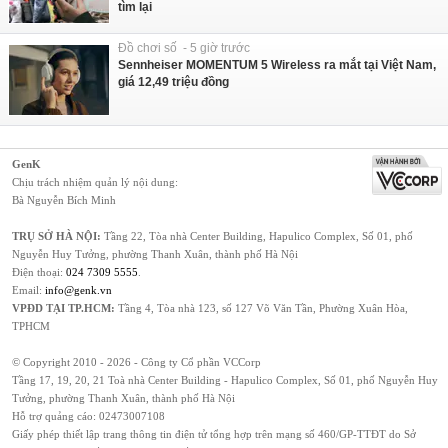
tìm lại
Đồ chơi số - 5 giờ trước
Sennheiser MOMENTUM 5 Wireless ra mắt tại Việt Nam,
giá 12,49 triệu đồng
GenK
Chịu trách nhiệm quản lý nội dung:
Bà Nguyễn Bích Minh
TRỤ SỞ HÀ NỘI:
Tầng 22, Tòa nhà Center Building, Hapulico Complex, Số 01, phố
Nguyễn Huy Tưởng, phường Thanh Xuân, thành phố Hà Nội
Điện thoại:
024 7309 5555
.
Email:
info@genk.vn
VPĐD TẠI TP.HCM:
Tầng 4, Tòa nhà 123, số 127 Võ Văn Tần, Phường Xuân Hòa,
TPHCM
© Copyright 2010 - 2026 - Công ty Cổ phần VCCorp
Tầng 17, 19, 20, 21 Toà nhà Center Building - Hapulico Complex, Số 01, phố Nguyễn Huy
Tưởng, phường Thanh Xuân, thành phố Hà Nội
Hỗ trợ quảng cáo:
02473007108
Giấy phép thiết lập trang thông tin điện tử tổng hợp trên mạng số 460/GP-TTĐT do Sở