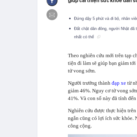
giúp cải thiện sức khỏe dân s
Đứng dậy 5 phút và đi bộ, nhân vi
Đất chật dân đông, người Nhật đã t
nhất có thể
Theo nghiên cứu mới trên tạp c
tiện đi làm sẽ giúp bạn giảm tớ
tử vong sớm.
Người trưởng thành
đạp xe
từ nh
giảm 46%. Nguy cơ tử vong sớm,
41%. Và con số này đã tính đến 
Nghiên cứu được thực hiện trên 
ngắn cũng có lợi ích sức khỏe. 
công cộng.