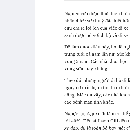
Nghiên cứu được thực hiện bởi 
nhận được sự chú ý đặc biệt bởi
cứu chỉ ra lợi ích của việc đi x
sánh được nó với đi bộ và đi xe 
Để làm được điều này, họ đã ngh
trung tuổi cả nam lẫn nữ. Sức k
vòng 5 năm. Các nhà khoa học 
vong sớm hay không.
Theo đó, những người đi bộ đi 
nguy cơ mắc bệnh tim thấp hơn 
cộng. Mặc dù vậy, các nhà khoa
các bệnh mạn tính khác.
Ngược lại, đạp xe đi làm có thể
tới 40%. Tiến sĩ Jason Gill đến
xe đạp, dù là toàn bộ hay một 