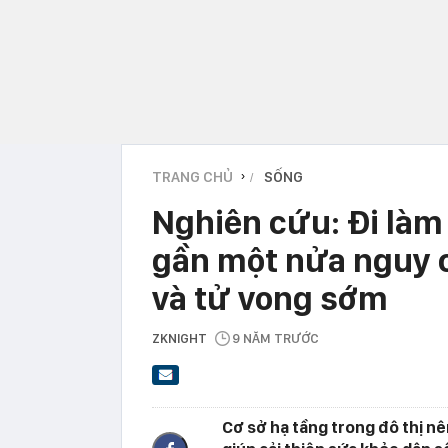
TRANG CHỦ
SỐNG
›
Nghiên cứu: Đi làm
gần một nửa nguy 
và tử vong sớm
ZKNIGHT
9 NĂM TRƯỚC
Cơ sở hạ tầng trong đô thị nê