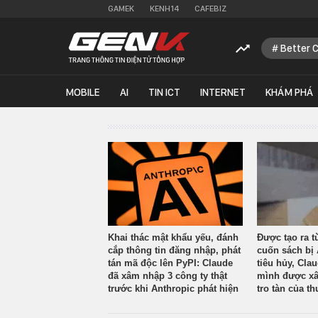
GAMEK
KENH14
CAFEBIZ
Better 
MOBILE
AI
TIN ICT
INTERNET
KHÁM PHÁ
Khai thác mật khẩu yếu, đánh
Được tạo ra t
cắp thông tin đăng nhập, phát
cuốn sách bị 
tán mã độc lên PyPI: Claude
tiêu hủy, Cla
đã xâm nhập 3 công ty thật
mình được xâ
trước khi Anthropic phát hiện
tro tàn của th