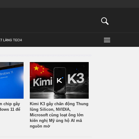
ẬT LÀNG TECH
n chip gây
Kimi K3 gây chấn động Thung
ndows 11 để
lũng Silicon, NVIDIA,
Microsoft cùng loạt ông lớn
kiến nghị Mỹ ủng hộ AI mã
nguồn mở