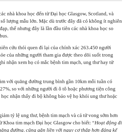
các nhà khoa học đến từ Đại học Glasgow, Scotland, và
 số lượng mẫu lớn. Mặc dù trước đây đã có không ít nghiên
e đạp, thế nhưng đây là lần đầu tiên các nhà khoa học so
bus.
iên cứu thói quen đi lại của chính xác 263.450 người
hỏe của những người tham gia được theo dõi suốt trong
ghi nhận xem họ có mắc bệnh tim mạch, ung thư hay tử
làm với quãng đường trung bình gần 10km mỗi tuần có
27%, so với những người đi ô tô hoặc phương tiện công
 học nhận thấy đi bộ không bảo vệ họ khỏi ung thư hoặc
 giảm tỷ lệ ung thư, bệnh tim mạch và cả tử vong sớm hơn
 từ Khoa tim mạch Đại học Glasgow cho biết: “
Hoạt động đi
chặng đường, cũng gắn liền với nguy cơ thấp hơn đáng kể