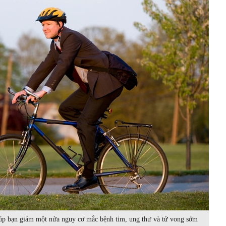
úp bạn giảm một nửa nguy cơ mắc bệnh tim, ung thư và tử vong sớm