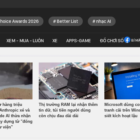
Choice Awards 2026
Better List
nhạc AI
XEM - MUA - LUÔN
XE
APPS-GAME
ĐỒ CHƠI SỐ
BÍ M
ừ hàng triệu
Thị trường RAM lại nhận thêm
Microsoft dùng co
Anthropic xé và
tin dữ, túi tiền người dùng
tranh cãi trên Wi
ude AI thừa nhận
còn chịu đau dài dài
siết kích hoạt lậu
y dựng từ "đống
ư viện"