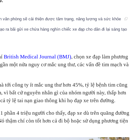
ố.
ên văn phòng sẽ cải thiện được tâm trạng, năng lượng và sức khỏe
ạo ra bãi gửi xe chứa hàng nghìn chiếc xe đạp cho dân đi lại sáng tạo
hí
British Medical Journal (BMJ)
, chọn xe đạp làm phương
i gần một nửa nguy cơ mắc ung thư, các vấn đề tim mạch và
à tới công ty ít mắc ung thư hơn 45%, tỷ lệ bệnh tim cũng
 vì bất cứ nguyên nhân gì của nhóm người này, thấp hơn
cả tỷ lệ tai nạn giao thông khi họ đạp xe trên đường.
1 phần 4 triệu người cho thấy, đạp xe dù trên quãng đường
Nó thậm chí còn tốt hơn cả đi bộ hoặc sử dụng phương tiện