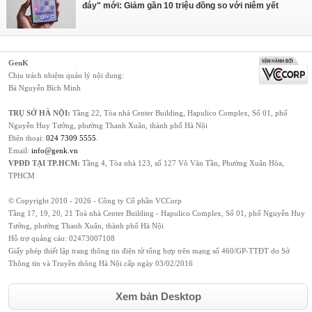
đáy" mới: Giảm gần 10 triệu đồng so với niêm yết
GenK
Chịu trách nhiệm quản lý nội dung:
Bà Nguyễn Bích Minh
TRỤ SỞ HÀ NỘI:
Tầng 22, Tòa nhà Center Building, Hapulico Complex, Số 01, phố
Nguyễn Huy Tưởng, phường Thanh Xuân, thành phố Hà Nội
Điện thoại:
024 7309 5555
.
Email:
info@genk.vn
VPĐD TẠI TP.HCM:
Tầng 4, Tòa nhà 123, số 127 Võ Văn Tần, Phường Xuân Hòa,
TPHCM
© Copyright 2010 - 2026 - Công ty Cổ phần VCCorp
Tầng 17, 19, 20, 21 Toà nhà Center Building - Hapulico Complex, Số 01, phố Nguyễn Huy
Tưởng, phường Thanh Xuân, thành phố Hà Nội
Hỗ trợ quảng cáo:
02473007108
Giấy phép thiết lập trang thông tin điện tử tổng hợp trên mạng số 460/GP-TTĐT do Sở
Thông tin và Truyền thông Hà Nội cấp ngày 03/02/2016
Xem bản Desktop