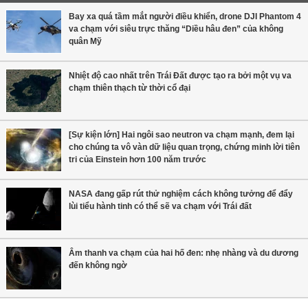
Bay xa quá tầm mắt người điều khiển, drone DJI Phantom 4
va chạm với siêu trực thăng “Diều hâu đen” của không
quân Mỹ
Nhiệt độ cao nhất trên Trái Đất được tạo ra bởi một vụ va
chạm thiên thạch từ thời cổ đại
[Sự kiện lớn] Hai ngôi sao neutron va chạm mạnh, đem lại
cho chúng ta vô vàn dữ liệu quan trọng, chứng minh lời tiên
tri của Einstein hơn 100 năm trước
NASA đang gấp rút thử nghiệm cách không tưởng để đẩy
lùi tiểu hành tinh có thể sẽ va chạm với Trái đất
Âm thanh va chạm của hai hố đen: nhẹ nhàng và du dương
đến không ngờ