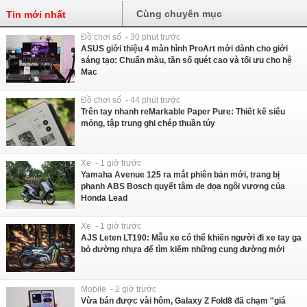
Cùng chuyên mục
Tin mới nhất
Đồ chơi số - 30 phút trước
ASUS giới thiệu 4 màn hình ProArt mới dành cho giới
sáng tạo: Chuẩn màu, tần số quét cao và tối ưu cho hệ
Mac
Đồ chơi số - 44 phút trước
Trên tay nhanh reMarkable Paper Pure: Thiết kế siêu
mỏng, tập trung ghi chép thuần túy
Xe - 1 giờ trước
Yamaha Avenue 125 ra mắt phiên bản mới, trang bị
phanh ABS Bosch quyết tâm đe dọa ngôi vương của
Honda Lead
Xe - 1 giờ trước
AJS Leten LT190: Mẫu xe có thể khiến người đi xe tay ga
bỏ đường nhựa để tìm kiếm những cung đường mới
Mobile - 2 giờ trước
Vừa bán được vài hôm, Galaxy Z Fold8 đã chạm "giá