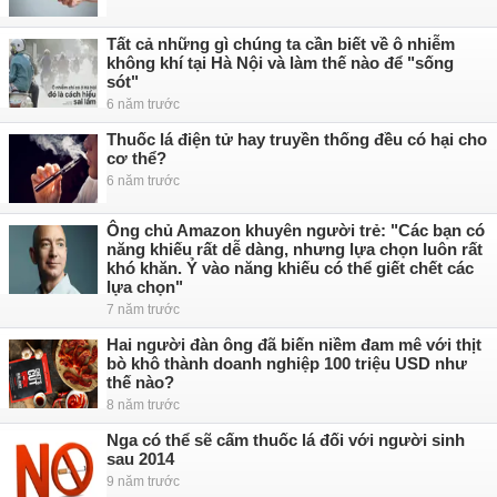
Tất cả những gì chúng ta cần biết về ô nhiễm
không khí tại Hà Nội và làm thế nào để "sống
sót"
6 năm trước
Thuốc lá điện tử hay truyền thống đều có hại cho
cơ thể?
6 năm trước
Ông chủ Amazon khuyên người trẻ: "Các bạn có
năng khiếu rất dễ dàng, nhưng lựa chọn luôn rất
khó khăn. Ỷ vào năng khiếu có thể giết chết các
lựa chọn"
7 năm trước
Hai người đàn ông đã biến niềm đam mê với thịt
bò khô thành doanh nghiệp 100 triệu USD như
thế nào?
8 năm trước
Nga có thể sẽ cấm thuốc lá đối với người sinh
sau 2014
9 năm trước