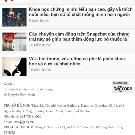
Khoa học chứng minh: Nếu bạn cao, gầy và thích
nuôi mèo, bạn có tố chất thông minh hơn người
9 năm trước
Câu chuyện cảm động trên Snapchat của chàng
trai này sẽ giúp bạn thêm động lực bỏ thuốc lá
10 năm trước
Vừa hút thuốc, vừa uống cà phê là phản khoa
học và cực kỳ nhạt nhẽo
10 năm trước
GenK
Chịu trách nhiệm quản lý nội dung:
Bà Nguyễn Bích Minh
TRỤ SỞ HÀ NỘI:
Tầng 22, Tòa nhà Center Building, Hapulico Complex, Số 01, phố
Nguyễn Huy Tưởng, phường Thanh Xuân, thành phố Hà Nội
Điện thoại:
024 7309 5555
.
Email:
info@genk.vn
VPĐD TẠI TP.HCM:
Tầng 4, Tòa nhà 123, số 127 Võ Văn Tần, Phường Xuân Hòa,
TPHCM