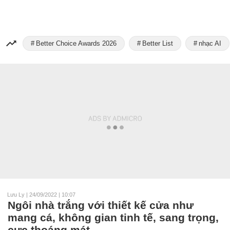
Better Choice Awards 2026
Better List
nhạc AI
Lưu Ly
|
24/09/2022 | 10:07
Ngôi nhà trắng với thiết kế cửa như
mang cá, không gian tinh tế, sang trọng,
cực thoáng mát