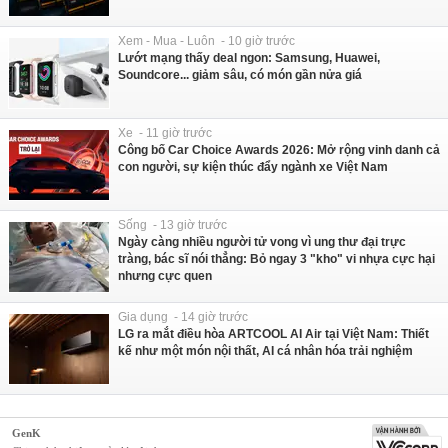
Xem - Mua - Luôn - 10 giờ trước
Lướt mạng thấy deal ngon: Samsung, Huawei,
Soundcore... giảm sâu, có món gần nửa giá
Xe - 11 giờ trước
Công bố Car Choice Awards 2026: Mở rộng vinh danh cả
con người, sự kiện thúc đẩy ngành xe Việt Nam
Sống - 13 giờ trước
Ngày càng nhiều người tử vong vì ung thư đại trực
tràng, bác sĩ nói thẳng: Bỏ ngay 3 "kho" vi nhựa cực hại
nhưng cực quen
Gia dụng - 14 giờ trước
LG ra mắt điều hòa ARTCOOL AI Air tại Việt Nam: Thiết
kế như một món nội thất, AI cá nhân hóa trải nghiệm
GenK