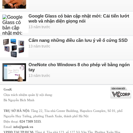
Google Glass có bản cập nhật mới: Cải tiến lướt
web và nhận diện giọng nói
13 năm trước
Cẩm nang những điều cần lưu ý về ổ cứng SSD
13 năm trước
OneNote cho Windows 8 cho phép vẽ bằng ngón
tay
13 năm trước
GenK
Chịu trách nhiệm quản lý nội dung:
Bà Nguyễn Bích Minh
TRỤ SỞ HÀ NỘI:
Tầng 22, Tòa nhà Center Building, Hapulico Complex, Số 01, phố
Nguyễn Huy Tưởng, phường Thanh Xuân, thành phố Hà Nội
Điện thoại:
024 7309 5555
.
Email:
info@genk.vn
VPĐD TẠI TP.HCM:
Tầng 4, Tòa nhà 123, số 127 Võ Văn Tần, Phường Xuân Hòa,