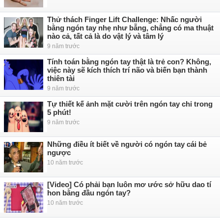
Thử thách Finger Lift Challenge: Nhấc người
bằng ngón tay nhẹ như bẫng, chẳng có ma thuật
nào cả, tất cả là do vật lý và tâm lý
9 năm trước
Tính toán bằng ngón tay thật là trẻ con? Không,
việc này sẽ kích thích trí não và biến bạn thành
thiên tài
9 năm trước
Tự thiết kế ảnh mặt cười trên ngón tay chỉ trong
5 phút!
9 năm trước
Những điều ít biết về người có ngón tay cái bẻ
ngược
10 năm trước
[Video] Có phải bạn luôn mơ ước sở hữu dao tí
hon bằng đầu ngón tay?
10 năm trước