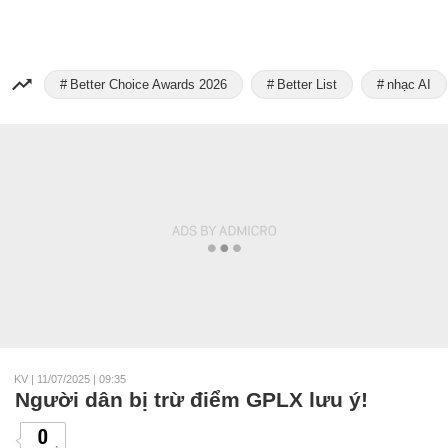
Better Choice Awards 2026
Better List
nhạc AI
KV
|
11/07/2025 | 09:35
Người dân bị trừ điểm GPLX lưu ý!
0