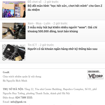
Đồ chơi số - 2 giờ trước
Bộ đôi màn hình "học hết sức, chơi hết mình" cho Gen Z
đa nhiệm
Xem - Mua - Luôn - 2 giờ trước
3 mẫu máy hút bụi khiến nhiều người “wow”: Giá chỉ
khoảng 500.000 đồng, lượt bán khủng
Tin ICT - 2 giờ trước
Người có tài khoản ngân hàng nhớ kỹ thông báo sau
GenK
Chịu trách nhiệm quản lý nội dung:
Bà Nguyễn Bích Minh
TRỤ SỞ HÀ NỘI:
Tầng 22, Tòa nhà Center Building, Hapulico Complex, Số 01, phố
Nguyễn Huy Tưởng, phường Thanh Xuân, thành phố Hà Nội
Điện thoại:
024 7309 5555
.
Email:
info@genk.vn