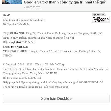
Google và trở thành công ty giá trị nhất thế giới
7 năm trước
GenK
Chịu trách nhiệm quản lý nội dung:
Bà Nguyễn Bích Minh
TRỤ SỞ HÀ NỘI:
Tầng 22, Tòa nhà Center Building, Hapulico Complex, Số 01, phố
Nguyễn Huy Tưởng, phường Thanh Xuân, thành phố Hà Nội
Điện thoại:
024 7309 5555
.
Email:
info@genk.vn
VPĐD TẠI TP.HCM:
Tầng 4, Tòa nhà 123, số 127 Võ Văn Tần, Phường Xuân Hòa,
TPHCM
© Copyright 2010 - 2026 - Công ty Cổ phần VCCorp
Tầng 17, 19, 20, 21 Toà nhà Center Building - Hapulico Complex, Số 01, phố Nguyễn Huy
Tưởng, phường Thanh Xuân, thành phố Hà Nội
Hỗ trợ quảng cáo:
02473007108
Giấy phép thiết lập trang thông tin điện tử tổng hợp trên mạng số 460/GP-TTĐT do Sở
Thông tin và Truyền thông Hà Nội cấp ngày 03/02/2016
Xem bản Desktop