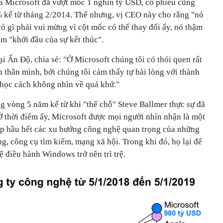
a Microsoft đã vượt mốc 1 nghìn tỷ USD, cổ phiếu cũng
 kể từ tháng 2/2014. Thế nhưng, vị CEO này cho rằng "nó
ó gì phải vui mừng vì cột mốc có thể thay đổi ấy, nó thậm
ểm "khởi đầu của sự kết thúc".
ại Ấn Độ, chia sẻ: "Ở Microsoft chúng tôi có thói quen rất
n thân mình, bởi chúng tôi cảm thấy tự hài lòng với thành
học cách không nhìn về quá khứ."
g vòng 5 năm kể từ khi "thế chỗ" Steve Ballmer thực sự đã
Ở thời điểm ấy, Microsoft được mọi người nhìn nhận là một
 kịp hầu hết các xu hướng công nghệ quan trọng của những
g, công cụ tìm kiếm, mạng xã hội. Trong khi đó, họ lại để
 điều hành Windows trở nên trì trệ.