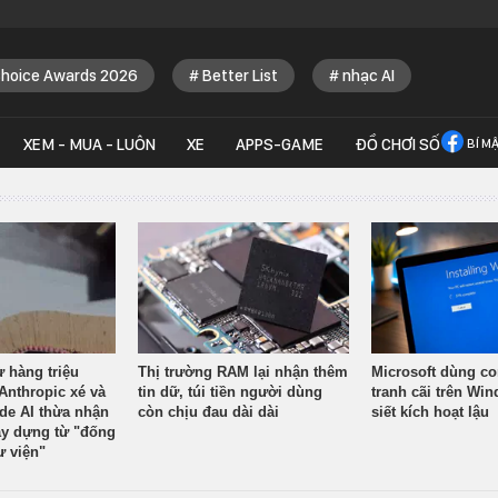
Choice Awards 2026
Better List
nhạc AI
XEM - MUA - LUÔN
XE
APPS-GAME
ĐỒ CHƠI SỐ
BÍ M
ừ hàng triệu
Thị trường RAM lại nhận thêm
Microsoft dùng co
Anthropic xé và
tin dữ, túi tiền người dùng
tranh cãi trên Wi
ude AI thừa nhận
còn chịu đau dài dài
siết kích hoạt lậu
y dựng từ "đống
ư viện"