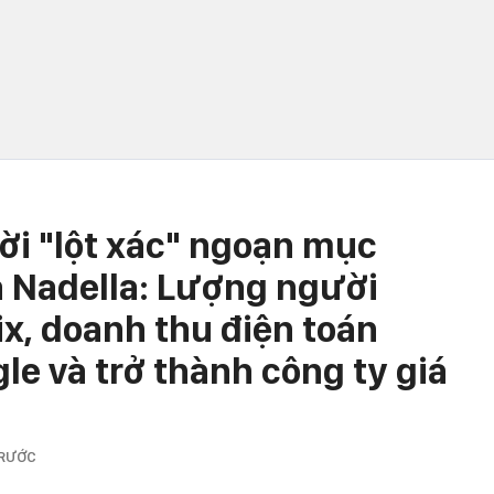
hời "lột xác" ngoạn mục
a Nadella: Lượng người
ix, doanh thu điện toán
e và trở thành công ty giá
TRƯỚC