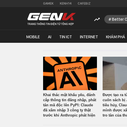
GAMEK
KENH14
CAFEBIZ
Better 
MOBILE
AI
TIN ICT
INTERNET
KHÁM PHÁ
Khai thác mật khẩu yếu, đánh
Được tạo ra t
cắp thông tin đăng nhập, phát
cuốn sách bị 
tán mã độc lên PyPI: Claude
tiêu hủy, Cla
đã xâm nhập 3 công ty thật
mình được xâ
trước khi Anthropic phát hiện
tro tàn của th