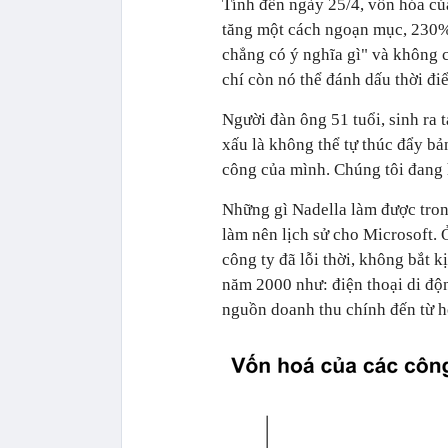
Tính đến ngày 25/4, vốn hóa củ
tăng một cách ngoạn mục, 230%
chẳng có ý nghĩa gì" và không c
chí còn nó thể đánh dấu thời đi
Người đàn ông 51 tuổi, sinh ra t
xấu là không thể tự thúc đẩy bả
công của mình. Chúng tôi đang 
Những gì Nadella làm được tron
làm nên lịch sử cho Microsoft. 
công ty đã lỗi thời, không bắt
năm 2000 như: điện thoại di độn
nguồn doanh thu chính đến từ hệ