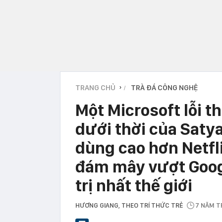
TRANG CHỦ
TRÀ ĐÁ CÔNG NGHỆ
›
Một Microsoft lỗi t
dưới thời của Saty
dùng cao hơn Netfl
đám mây vượt Googl
trị nhất thế giới
HƯƠNG GIANG
, THEO TRÍ THỨC TRẺ
7 NĂM 