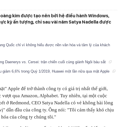
hoàng kim được tạo nên bởi hệ điều hành Windows,
i cực kỳ ấn tượng, chỉ sau vài năm Satya Nadella được
rung Quốc chỉ vì không hiểu được nền văn hóa và tâm lý của khách
 Daenerys vs. Cersei: trận chiến cuối cùng giành Ngôi báu sắt
u giảm 6,6% trong Quý 1/2019, Huawei một lần nữa qua mặt Apple
t" Apple để trở thành công ty có giá trị nhất thế giới,
tục vượt qua Amazon, Alphabet. Tuy nhiên, tại một cuộc
soft ở Redmond, CEO Satya Nadella có vẻ không hài lòng
vị" dẫn đầu của công ty. Ông nói: "Tôi cảm thấy khó chịu
n hóa của công ty chúng tôi."