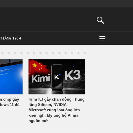
ẬT LÀNG TECH
n chip gây
Kimi K3 gây chấn động Thung
ndows 11 để
lũng Silicon, NVIDIA,
Microsoft cùng loạt ông lớn
kiến nghị Mỹ ủng hộ AI mã
nguồn mở