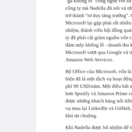
"gã khổng lồ" công nghệ với sự 
công ty mà Nadella đã nói và nh
trở thành "tư duy tăng trưởng". 
Microsoft lại gặp phải rất nhi
nhiệm, thành viên hội đồng quản
ty đã phải cắt giảm nguồn vốn
đám mây khổng lồ - doanh thu k
Microsoft vượt qua Google và ti
Amazon Web Services.
Bộ Office của Microsoft, vốn là
hiện đã là một dịch vụ hoạt độ
phí 99 USD/năm. Một điều bất n
hơn Spotify và Amazon Prime cộ
được những khách hàng nổi tiế
vụ mua lại LinkedIn và GitHub,
khá ưa chuộng.
Khi Nadella được bổ nhiệm để t