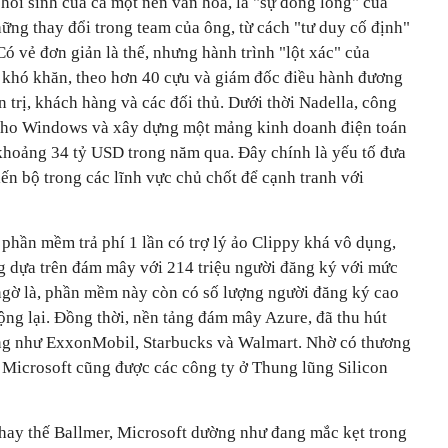
hồi sinh của cả một nền văn hoá, là "sự đồng lòng" của
ững thay đổi trong team của ông, từ cách "tư duy cố định"
Có vẻ đơn giản là thế, nhưng hành trình "lột xác" của
ều khó khăn, theo hơn 40 cựu và giám đốc điều hành đương
 trị, khách hàng và các đối thủ. Dưới thời Nadella, công
 cho Windows và xây dựng một mảng kinh doanh điện toán
hoảng 34 tỷ USD trong năm qua. Đây chính là yếu tố đưa
ến bộ trong các lĩnh vực chủ chốt để cạnh tranh với
 phần mềm trả phí 1 lần có trợ lý ảo Clippy khá vô dụng,
ng dựa trên đám mây với 214 triệu người đăng ký với mức
gờ là, phần mềm này còn có số lượng người đăng ký cao
ng lại. Đồng thời, nền tảng đám mây Azure, đã thu hút
ng như ExxonMobil, Starbucks và Walmart. Nhờ có thương
 Microsoft cũng được các công ty ở Thung lũng Silicon
hay thế Ballmer, Microsoft dường như đang mắc kẹt trong