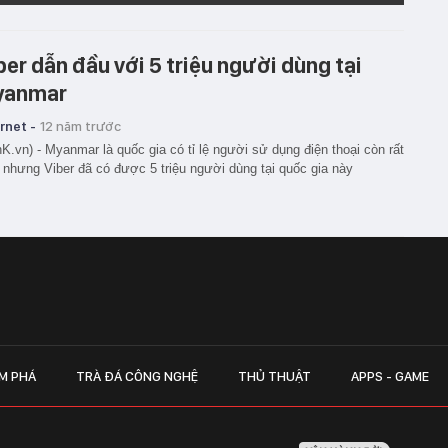
ber dẫn đầu với 5 triệu người dùng tại
yanmar
rnet -
12 năm trước
K.vn) - Myanmar là quốc gia có tỉ lệ người sử dụng điện thoại còn rất
 nhưng Viber đã có được 5 triệu người dùng tại quốc gia này
M PHÁ
TRÀ ĐÁ CÔNG NGHỆ
THỦ THUẬT
APPS - GAME