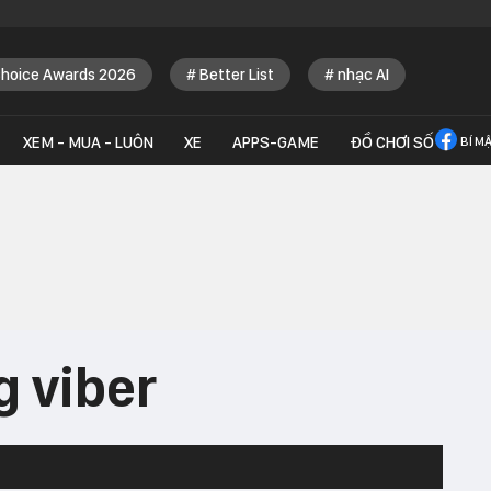
Choice Awards 2026
Better List
nhạc AI
XEM - MUA - LUÔN
XE
APPS-GAME
ĐỒ CHƠI SỐ
BÍ M
 viber