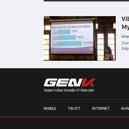
Vi
M
Inte
(Gen
thấp
MOBILE
TIN ICT
INTERNET
KHÁ