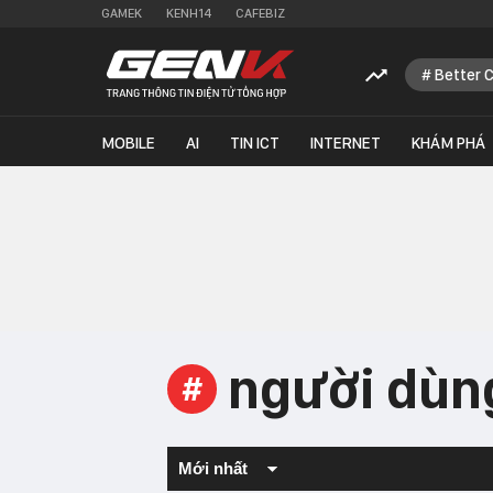
GAMEK
KENH14
CAFEBIZ
Better 
MOBILE
AI
TIN ICT
INTERNET
KHÁM PHÁ
người dùng
#
Mới nhất