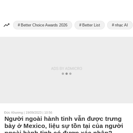
Better Choice Awards 2026
Better List
nhạc AI
Đức Khương
|
19/09/2023 | 10:56
Người ngoài hành tinh vẫn được trưng
bày ở Mexico, liệu sự tồn tại của người
ngoài hành tinh có được xác nhận?