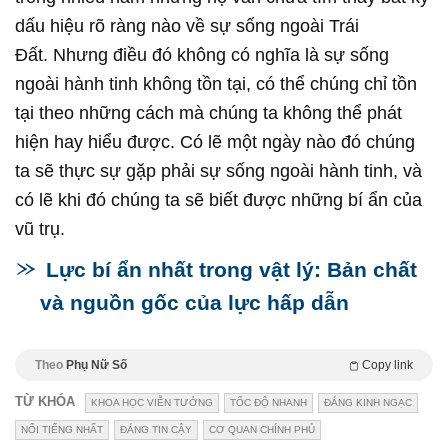
dấu hiệu rõ ràng nào về sự sống ngoài
Trái
Đất
. Nhưng điều đó không có nghĩa là sự sống
ngoài hành tinh không tồn tại, có thể chúng chỉ tồn
tại theo những cách mà chúng ta không thể phát
hiện hay hiểu được. Có lẽ một ngày nào đó chúng
ta sẽ thực sự gặp phải sự sống ngoài hành tinh, và
có lẽ khi đó chúng ta sẽ biết được những bí ẩn của
vũ trụ.
Lực bí ẩn nhất trong vật lý: Bản chất
và nguồn gốc của lực hấp dẫn
Theo
Phụ Nữ Số
Copy link
TỪ KHÓA
KHOA HỌC VIỄN TƯỞNG
TỐC ĐỘ NHANH
ĐÁNG KINH NGẠC
NỔI TIẾNG NHẤT
ĐÁNG TIN CẬY
CƠ QUAN CHÍNH PHỦ