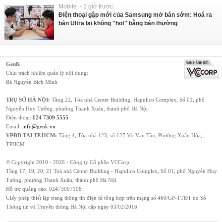
Mobile - 2 giờ trước
Điện thoại gập mới của Samsung mở bán sớm: Hoá ra
bản Ultra lại không "hot" bằng bản thường
GenK
Chịu trách nhiệm quản lý nội dung:
Bà Nguyễn Bích Minh
TRỤ SỞ HÀ NỘI:
Tầng 22, Tòa nhà Center Building, Hapulico Complex, Số 01, phố
Nguyễn Huy Tưởng, phường Thanh Xuân, thành phố Hà Nội
Điện thoại:
024 7309 5555
.
Email:
info@genk.vn
VPĐD TẠI TP.HCM:
Tầng 4, Tòa nhà 123, số 127 Võ Văn Tần, Phường Xuân Hòa,
TPHCM
© Copyright 2010 - 2026 - Công ty Cổ phần VCCorp
Tầng 17, 19, 20, 21 Toà nhà Center Building - Hapulico Complex, Số 01, phố Nguyễn Huy
Tưởng, phường Thanh Xuân, thành phố Hà Nội
Hỗ trợ quảng cáo:
02473007108
Giấy phép thiết lập trang thông tin điện tử tổng hợp trên mạng số 460/GP-TTĐT do Sở
Thông tin và Truyền thông Hà Nội cấp ngày 03/02/2016