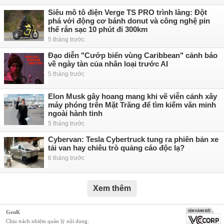
Siêu mô tô điện Verge TS PRO trình làng: Đột
phá với động cơ bánh donut và công nghệ pin
thể rắn sạc 10 phút đi 300km
5 tháng trước
Đạo diễn "Cướp biển vùng Caribbean" cảnh báo
về ngày tàn của nhân loại trước AI
5 tháng trước
Elon Musk gây hoang mang khi vẽ viễn cảnh xây
máy phóng trên Mặt Trăng để tìm kiếm văn minh
ngoài hành tinh
5 tháng trước
Cybervan: Tesla Cybertruck tung ra phiên bản xe
tải van hay chiêu trò quảng cáo độc lạ?
6 tháng trước
Xem thêm
GenK
Chịu trách nhiệm quản lý nội dung: