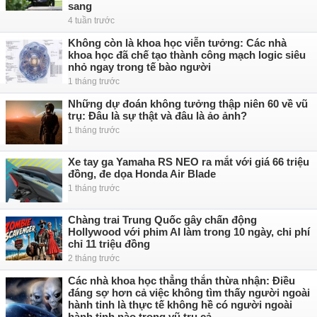
sang
4 tuần trước
Không còn là khoa học viễn tưởng: Các nhà
khoa học đã chế tạo thành công mạch logic siêu
nhỏ ngay trong tế bào người
1 tháng trước
Những dự đoán không tưởng thập niên 60 về vũ
trụ: Đâu là sự thật và đâu là ảo ảnh?
1 tháng trước
Xe tay ga Yamaha RS NEO ra mắt với giá 66 triệu
đồng, đe dọa Honda Air Blade
1 tháng trước
Chàng trai Trung Quốc gây chấn động
Hollywood với phim AI làm trong 10 ngày, chi phí
chỉ 11 triệu đồng
2 tháng trước
Các nhà khoa học thẳng thắn thừa nhận: Điều
đáng sợ hơn cả việc không tìm thấy người ngoài
hành tinh là thực tế không hề có người ngoài
hành tinh nào trong vũ trụ cả