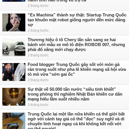
2 tháng trước
“Ex Machina” thành sự thật: Startup Trung Quốc
tạo khuôn mặt robot giống người đến mức đáng
sợ
2 tháng trước
Thương hiệu ô tô Chery lấn sân sang xe hai
bánh với mẫu xe mô tô điện ROBOB 007, nhưng
phải đổ xăng mới chạy được
2 tháng trước
Food blogger Trung Quốc gây sốt với món gà
rán trong suốt như pha lê khiến mạng xã hội vừa
tò mò vừa “sởn gai ốc”
3 tháng trước
Sự thật về 50.000 tấn nước “siêu tinh khiết”
trong phòng thí nghiệm Nhật Bản khiến cư dân
mạng hiểu lầm suốt nhiều năm
3 tháng trước
Trung Quốc lại một lần nữa khiến cả thế giới bất
ngờ với cánh tay giả có thể "đọc" suy nghĩ và di
chuyển linh hoạt ngay cả khi không kết nối với
cơ thể người!