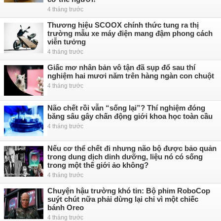
4 tháng trước
Thương hiệu SCOOX chính thức tung ra thị
trường mẫu xe máy điện mang đậm phong cách
viễn tưởng
4 tháng trước
Giấc mơ nhân bản vô tận đã sụp đổ sau thí
nghiệm hai mươi năm trên hàng ngàn con chuột
4 tháng trước
Não chết rồi vẫn “sống lại”? Thí nghiệm đóng
băng sâu gây chấn động giới khoa học toàn cầu
4 tháng trước
Nếu cơ thể chết đi nhưng não bộ được bảo quản
trong dung dịch dinh dưỡng, liệu nó có sống
trong một thế giới ảo không?
4 tháng trước
Chuyện hậu trường khó tin: Bộ phim RoboCop
suýt chút nữa phải dừng lại chỉ vì một chiếc
bánh Oreo
4 tháng trước