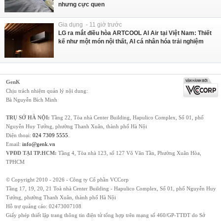
nhưng cực quen
Gia dụng - 11 giờ trước
LG ra mắt điều hòa ARTCOOL AI Air tại Việt Nam: Thiết
kế như một món nội thất, AI cá nhân hóa trải nghiệm
GenK
Chịu trách nhiệm quản lý nội dung:
Bà Nguyễn Bích Minh
TRỤ SỞ HÀ NỘI:
Tầng 22, Tòa nhà Center Building, Hapulico Complex, Số 01, phố
Nguyễn Huy Tưởng, phường Thanh Xuân, thành phố Hà Nội
Điện thoại:
024 7309 5555
.
Email:
info@genk.vn
VPĐD TẠI TP.HCM:
Tầng 4, Tòa nhà 123, số 127 Võ Văn Tần, Phường Xuân Hòa,
TPHCM
© Copyright 2010 - 2026 - Công ty Cổ phần VCCorp
Tầng 17, 19, 20, 21 Toà nhà Center Building - Hapulico Complex, Số 01, phố Nguyễn Huy
Tưởng, phường Thanh Xuân, thành phố Hà Nội
Hỗ trợ quảng cáo:
02473007108
Giấy phép thiết lập trang thông tin điện tử tổng hợp trên mạng số 460/GP-TTĐT do Sở