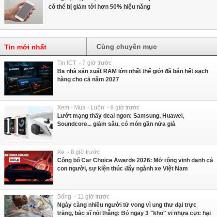
có thể bị giảm tới hơn 50% hiệu năng
Cùng chuyên mục
Tin mới nhất
Tin ICT - 7 giờ trước
Ba nhà sản xuất RAM lớn nhất thế giới đã bán hết sạch
hàng cho cả năm 2027
Xem - Mua - Luôn - 8 giờ trước
Lướt mạng thấy deal ngon: Samsung, Huawei,
Soundcore... giảm sâu, có món gần nửa giá
Xe - 8 giờ trước
Công bố Car Choice Awards 2026: Mở rộng vinh danh cả
con người, sự kiện thúc đẩy ngành xe Việt Nam
Sống - 11 giờ trước
Ngày càng nhiều người tử vong vì ung thư đại trực
tràng, bác sĩ nói thẳng: Bỏ ngay 3 "kho" vi nhựa cực hại