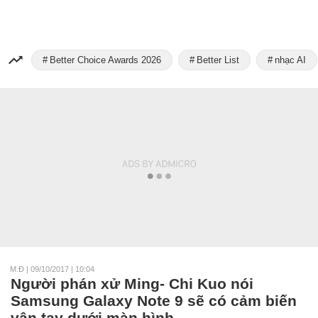
Better Choice Awards 2026
Better List
nhạc AI
M.Đ
|
09/10/2017 | 10:04
Người phán xử Ming- Chi Kuo nói
Samsung Galaxy Note 9 sẽ có cảm biến
vân tay dưới màn hình