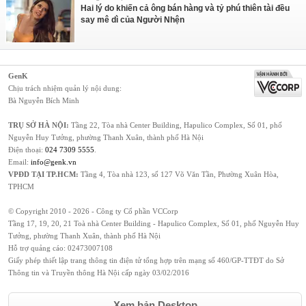
Hai lý do khiến cả ông bán hàng và tỷ phú thiên tài đều
say mê dì của Người Nhện
GenK
Chịu trách nhiệm quản lý nội dung:
Bà Nguyễn Bích Minh
TRỤ SỞ HÀ NỘI:
Tầng 22, Tòa nhà Center Building, Hapulico Complex, Số 01, phố
Nguyễn Huy Tưởng, phường Thanh Xuân, thành phố Hà Nội
Điện thoại:
024 7309 5555
.
Email:
info@genk.vn
VPĐD TẠI TP.HCM:
Tầng 4, Tòa nhà 123, số 127 Võ Văn Tần, Phường Xuân Hòa,
TPHCM
© Copyright 2010 - 2026 - Công ty Cổ phần VCCorp
Tầng 17, 19, 20, 21 Toà nhà Center Building - Hapulico Complex, Số 01, phố Nguyễn Huy
Tưởng, phường Thanh Xuân, thành phố Hà Nội
Hỗ trợ quảng cáo:
02473007108
Giấy phép thiết lập trang thông tin điện tử tổng hợp trên mạng số 460/GP-TTĐT do Sở
Thông tin và Truyền thông Hà Nội cấp ngày 03/02/2016
Xem bản Desktop