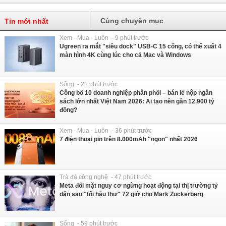
Cùng chuyên mục
Tin mới nhất
Xem - Mua - Luôn - 9 phút trước
Ugreen ra mắt "siêu dock" USB-C 15 cổng, có thể xuất 4
màn hình 4K cùng lúc cho cả Mac và Windows
Sống - 21 phút trước
Công bố 10 doanh nghiệp phân phối – bán lẻ nộp ngân
sách lớn nhất Việt Nam 2026: Ai tạo nên gần 12.900 tỷ
đồng?
Xem - Mua - Luôn - 36 phút trước
7 điện thoại pin trên 8.000mAh "ngon" nhất 2026
Trà đá công nghệ - 47 phút trước
Meta đối mặt nguy cơ ngừng hoạt động tại thị trường tỷ
dân sau "tối hậu thư" 72 giờ cho Mark Zuckerberg
Sống - 59 phút trước