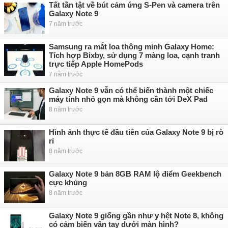
Tất tần tật về bút cảm ứng S-Pen và camera trên
Galaxy Note 9
7 năm trước
Samsung ra mắt loa thông minh Galaxy Home:
Tích hợp Bixby, sử dụng 7 màng loa, cạnh tranh
trực tiếp Apple HomePods
7 năm trước
Galaxy Note 9 vẫn có thể biến thành một chiếc
máy tính nhỏ gọn mà không cần tới DeX Pad
8 năm trước
Hình ảnh thực tế đầu tiên của Galaxy Note 9 bị rò
rỉ
8 năm trước
Galaxy Note 9 bản 8GB RAM lộ điểm Geekbench
cực khủng
8 năm trước
Galaxy Note 9 giống gần như y hệt Note 8, không
có cảm biến vân tay dưới màn hình?