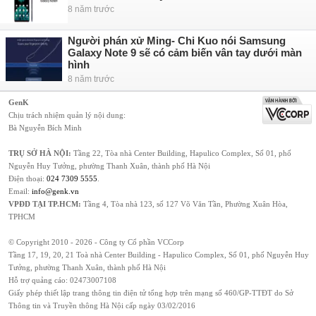
8 năm trước
Người phán xử Ming- Chi Kuo nói Samsung
Galaxy Note 9 sẽ có cảm biến vân tay dưới màn
hình
8 năm trước
GenK
Chịu trách nhiệm quản lý nội dung:
Bà Nguyễn Bích Minh
TRỤ SỞ HÀ NỘI:
Tầng 22, Tòa nhà Center Building, Hapulico Complex, Số 01, phố
Nguyễn Huy Tưởng, phường Thanh Xuân, thành phố Hà Nội
Điện thoại:
024 7309 5555
.
Email:
info@genk.vn
VPĐD TẠI TP.HCM:
Tầng 4, Tòa nhà 123, số 127 Võ Văn Tần, Phường Xuân Hòa,
TPHCM
© Copyright 2010 - 2026 - Công ty Cổ phần VCCorp
Tầng 17, 19, 20, 21 Toà nhà Center Building - Hapulico Complex, Số 01, phố Nguyễn Huy
Tưởng, phường Thanh Xuân, thành phố Hà Nội
Hỗ trợ quảng cáo:
02473007108
Giấy phép thiết lập trang thông tin điện tử tổng hợp trên mạng số 460/GP-TTĐT do Sở
Thông tin và Truyền thông Hà Nội cấp ngày 03/02/2016