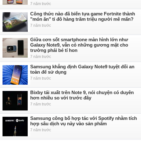
7 năm trước
Công thức nào đã biến tựa game Fortnite thành
"món ăn" tỉ đô hàng trăm triệu người mê mẩn?
7 năm trước
Giữa cơn sốt smartphone màn hình lớn như
Galaxy Note9, vẫn có những gương mặt cho
trường phái bé tí hon
7 năm trước
Samsung khẳng định Galaxy Note9 tuyệt đối an
toàn để sử dụng
7 năm trước
Bixby tái xuất trên Note 9, nói chuyện có duyên
hơn nhiều so với trước đây
7 năm trước
Samsung công bố hợp tác với Spotify nhằm tích
hợp sâu dịch vụ này vào sản phẩm
7 năm trước