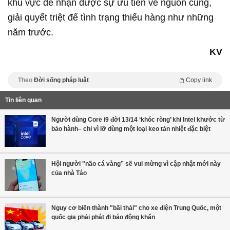
khu vực để nhận được sự ưu tiên về nguồn cung,
giải quyết triệt để tình trạng thiếu hàng như những
năm trước.
KV
Theo
Đời sống pháp luật
Copy link
Tin liên quan
Người dùng Core i9 đời 13/14 ‘khóc ròng’ khi Intel khước từ
bảo hành– chỉ vì lỡ dùng một loại keo tản nhiệt đặc biệt
Hội người "não cá vàng” sẽ vui mừng vì cập nhật mới này
của nhà Táo
Nguy cơ biến thành "bãi thải" cho xe điện Trung Quốc, một
quốc gia phải phát đi báo động khẩn