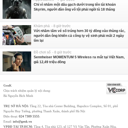
Chỉ vì nhầm một dấu gạch dưới trong tên tài khoản
Skyrim, người đàn ông vô tội phải ngồi tù 18 tháng
Khám phá - 8 giờ trước
Vứt nhầm tấm vé số trúng hơn 30 tỷ đồng vào thùng rác,
người đàn ông khiến cả công ty vệ sinh phải mất 2 ngày
tìm lại
Đồ chơi số - 8 giờ trước
Sennheiser MOMENTUM 5 Wireless ra mắt tại Việt Nam,
giá 12,49 triệu đồng
GenK
Chịu trách nhiệm quản lý nội dung:
Bà Nguyễn Bích Minh
TRỤ SỞ HÀ NỘI:
Tầng 22, Tòa nhà Center Building, Hapulico Complex, Số 01, phố
Nguyễn Huy Tưởng, phường Thanh Xuân, thành phố Hà Nội
Điện thoại:
024 7309 5555
.
Email:
info@genk.vn
VPĐD TẠI TP.HCM:
Tầng 4, Tòa nhà 123, số 127 Võ Văn Tần, Phường Xuân Hòa,