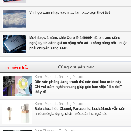
Vi nhựa xâm nhập vào mây làm xáo trộn thời tiết
Mới được 1 năm, chip Core i9-14900K đã bị trang công
nghệ uy tín đánh giá lỗi nặng đến độ "không dùng nổi", buộc
phải chuyển sang AMD
Cùng chuyên mục
Tin mới nhất
Xem - Mua - Luôn - 4 giờ trước
Dân văn phòng đang tranh thủ săn deal loạt món này:
Chỉ vài trăm nghìn nhưng giúp góc làm việc "lên đời"
thấy rõ
Xem - Mua - Luôn - 6 giờ trước
Sale chưa hết: Xiaomi, Panasonic, Lock&Lock vẫn còn
nhiều đồ gia dụng, chăm sóc cá nhân giá tốt
Apps/Games - 7 giờ trước