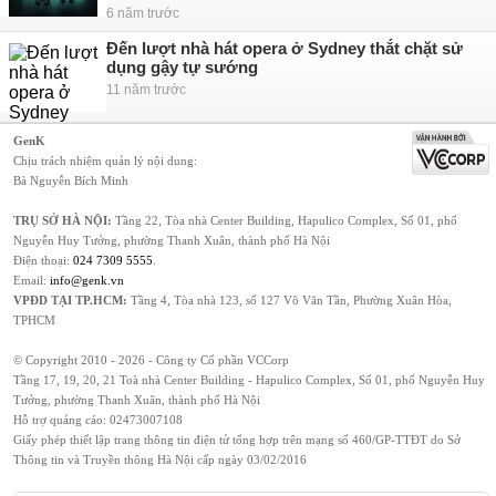
6 năm trước
Đến lượt nhà hát opera ở Sydney thắt chặt sử
dụng gậy tự sướng
11 năm trước
GenK
Chịu trách nhiệm quản lý nội dung:
Bà Nguyễn Bích Minh
TRỤ SỞ HÀ NỘI:
Tầng 22, Tòa nhà Center Building, Hapulico Complex, Số 01, phố
Nguyễn Huy Tưởng, phường Thanh Xuân, thành phố Hà Nội
Điện thoại:
024 7309 5555
.
Email:
info@genk.vn
VPĐD TẠI TP.HCM:
Tầng 4, Tòa nhà 123, số 127 Võ Văn Tần, Phường Xuân Hòa,
TPHCM
© Copyright 2010 - 2026 - Công ty Cổ phần VCCorp
Tầng 17, 19, 20, 21 Toà nhà Center Building - Hapulico Complex, Số 01, phố Nguyễn Huy
Tưởng, phường Thanh Xuân, thành phố Hà Nội
Hỗ trợ quảng cáo:
02473007108
Giấy phép thiết lập trang thông tin điện tử tổng hợp trên mạng số 460/GP-TTĐT do Sở
Thông tin và Truyền thông Hà Nội cấp ngày 03/02/2016