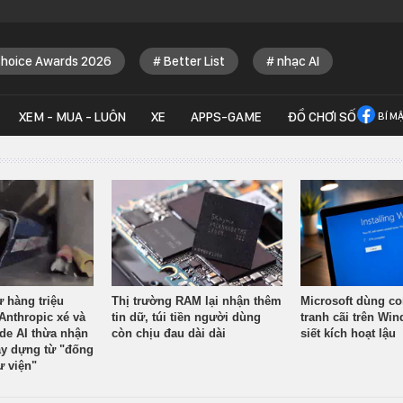
Choice Awards 2026
Better List
nhạc AI
XEM - MUA - LUÔN
XE
APPS-GAME
ĐỒ CHƠI SỐ
BÍ M
ừ hàng triệu
Thị trường RAM lại nhận thêm
Microsoft dùng co
Anthropic xé và
tin dữ, túi tiền người dùng
tranh cãi trên Wi
ude AI thừa nhận
còn chịu đau dài dài
siết kích hoạt lậu
y dựng từ "đống
ư viện"