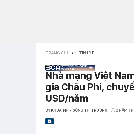
TRANG CHỦ
TIN ICT
›
Nhà mạng Việt Nam 
gia Châu Phi, chuy
USD/năm
DY KHOA
, NHỊP SỐNG THỊ TRƯỜNG
2 NĂM T