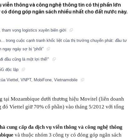
 viễn thông và công nghệ thông tin có thị phần lớn
 có đóng góp ngân sách nhiều nhất cho đất nước này.
o, tham vọng logistics xuyên biên giới
.. trong cuộc cạnh tranh khốc liệt của thị trường chuyển phát: đầu tư
 ngay ngáy sợ bị “phốt”
đi đầu cũng là một lợi thế!"
 5G độc lập
của Viettel, VNPT, MobiFone, Vietnamobile
ng tại Mozambique dưới thương hiệu Movitel (liên doanh
ng đó Viettel giữ 70% cổ phần) vào tháng 5/2012 với tổng
hà cung cấp đa dịch vụ viễn thông và công nghệ thông
ambique
và thuộc nhóm 3 công ty có đóng góp ngân sách