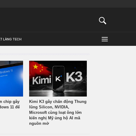
ẬT LÀNG TECH
n chip gây
Kimi K3 gây chấn động Thung
ndows 11 để
lũng Silicon, NVIDIA,
Microsoft cùng loạt ông lớn
kiến nghị Mỹ ủng hộ AI mã
nguồn mở