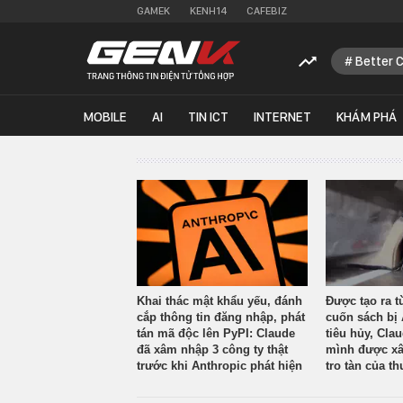
GAMEK
KENH14
CAFEBIZ
Better 
MOBILE
AI
TIN ICT
INTERNET
KHÁM PHÁ
Khai thác mật khẩu yếu, đánh
Được tạo ra t
cắp thông tin đăng nhập, phát
cuốn sách bị 
tán mã độc lên PyPI: Claude
tiêu hủy, Cla
đã xâm nhập 3 công ty thật
mình được xâ
trước khi Anthropic phát hiện
tro tàn của th